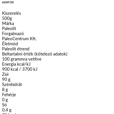
ADATOK
Kiszerelés
500g
Márka
Paleolit
Forgalmazó
PaleoCentrum Kft.
Életmód
Paleolit étrend
Beltartalmi érték (kötelező adatok)
100 grammra vetítve
Energia kcal/kJ
900 kcal / 3700 kJ
Zsír
90 g
Szénhidrát
8 g
Fehérje
0 g
Só
0,4 g