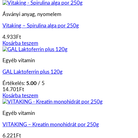
Ásványi anyag, nyomelem
Vitaking – Spirulina alga por 250g
4.933
Ft
Kosárba teszem
Egyéb vitamin
GAL Laktoferrin plus 120g
Értékelés:
5.00
/ 5
14.701
Ft
Kosárba teszem
Egyéb vitamin
VITAKING – Kreatin monohidrát por 250g
6.221
Ft