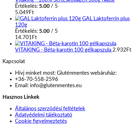
Értékelés:
5.00
/ 5
5.049
Ft
GAL Laktoferrin plus
120g
Értékelés:
5.00
/ 5
14.701
Ft
VITAKING - Béta-karotin 100 gélkapszula
2.932
Ft
Kapcsolat
Hívj minket most:
Gluténmentes webáruház:
+36-70-558-2596
Email:
info@glutenmentes.eu
Hasznos Linkek
Általános szerződési feltételek
Adatvédelmi tájékoztató
Cookie figyelmeztetés