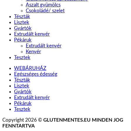
Aszalt gyümölcs
Csokoládé/ szelet
Tészták
Lisztek
Gyártók
Extrudált kenyér
Pékáruk
Extrudált kenyér
Kenyér
Tesztek
WEBÁRUHÁZ
Egészséges édesség
Tészták
Lisztek
Gyártók
Extrudált kenyér
Pékáruk
Tesztek
Copyright 2026 ©
GLUTENMENTES.EU MINDEN JOG
FENNTARTVA