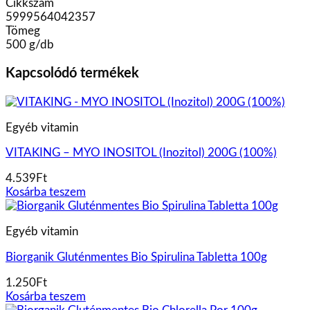
Cikkszám
5999564042357
Tömeg
500 g/db
Kapcsolódó termékek
Egyéb vitamin
VITAKING – MYO INOSITOL (Inozitol) 200G (100%)
4.539
Ft
Kosárba teszem
Egyéb vitamin
Biorganik Gluténmentes Bio Spirulina Tabletta 100g
1.250
Ft
Kosárba teszem