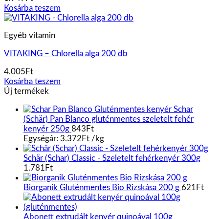
Kosárba teszem
Egyéb vitamin
VITAKING – Chlorella alga 200 db
4.005
Ft
Kosárba teszem
Új termékek
Schar
(Schär) Pan Blanco gluténmentes szeletelt fehér
kenyér 250g
843
Ft
Egységár:
3.372
Ft
/
kg
Schär (Schar) Classic - Szeletelt fehérkenyér 300g
1.781
Ft
Biorganik Gluténmentes Bio Rizskása 200 g
621
Ft
Abonett extrudált kenyér quinoával 100g