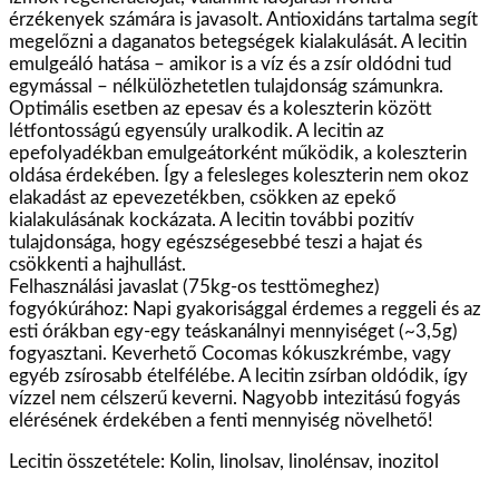
érzékenyek számára is javasolt. Antioxidáns tartalma segít
megelőzni a daganatos betegségek kialakulását. A lecitin
emulgeáló hatása – amikor is a víz és a zsír oldódni tud
egymással – nélkülözhetetlen tulajdonság számunkra.
Optimális esetben az epesav és a koleszterin között
létfontosságú egyensúly uralkodik. A lecitin az
epefolyadékban emulgeátorként működik, a koleszterin
oldása érdekében. Így a felesleges koleszterin nem okoz
elakadást az epevezetékben, csökken az epekő
kialakulásának kockázata. A lecitin további pozitív
tulajdonsága, hogy egészségesebbé teszi a hajat és
csökkenti a hajhullást.
Felhasználási javaslat (75kg-os testtömeghez)
fogyókúrához: Napi gyakorisággal érdemes a reggeli és az
esti órákban egy-egy teáskanálnyi mennyiséget (~3,5g)
fogyasztani. Keverhető Cocomas kókuszkrémbe, vagy
egyéb zsírosabb ételfélébe. A lecitin zsírban oldódik, így
vízzel nem célszerű keverni. Nagyobb intezitású fogyás
elérésének érdekében a fenti mennyiség növelhető!
Lecitin összetétele: Kolin, linolsav, linolénsav, inozitol