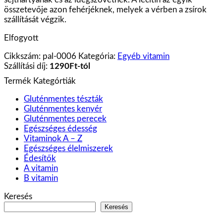
összetevője azon fehérjéknek, melyek a vérben a zsírok
szállítását végzik.
Elfogyott
Cikkszám:
pal-0006
Kategória:
Egyéb vitamin
Szállítási díj:
1290Ft-tól
Termék Kategórtiák
Gluténmentes tészták
Gluténmentes kenyér
Gluténmentes perecek
Egészséges édesség
Vitaminok A – Z
Egészséges élelmiszerek
Édesítők
A vitamin
B vitamin
Keresés
Keresés