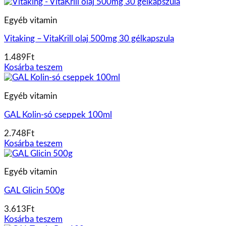
Egyéb vitamin
Vitaking – VitaKrill olaj 500mg 30 gélkapszula
1.489
Ft
Kosárba teszem
Egyéb vitamin
GAL Kolin-só cseppek 100ml
2.748
Ft
Kosárba teszem
Egyéb vitamin
GAL Glicin 500g
3.613
Ft
Kosárba teszem