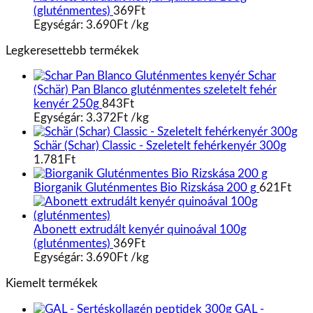
(gluténmentes)
369
Ft
Egységár:
3.690
Ft
/
kg
Legkeresettebb termékek
Schar
(Schär) Pan Blanco gluténmentes szeletelt fehér
kenyér 250g
843
Ft
Egységár:
3.372
Ft
/
kg
Schär (Schar) Classic - Szeletelt fehérkenyér 300g
1.781
Ft
Biorganik Gluténmentes Bio Rizskása 200 g
621
Ft
Abonett extrudált kenyér quinoával 100g
(gluténmentes)
369
Ft
Egységár:
3.690
Ft
/
kg
Kiemelt termékek
GAL -