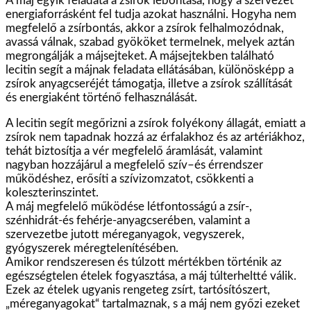
A máj egyik feladata a zsírok lebontása, hogy a szervezet
energiaforrásként fel tudja azokat használni. Hogyha nem
megfelelő a zsírbontás, akkor a zsírok felhalmozódnak,
avassá válnak, szabad gyököket termelnek, melyek aztán
megrongálják a májsejteket. A májsejtekben található
lecitin segít a májnak feladata ellátásában, különösképp a
zsírok anyagcseréjét támogatja, illetve a zsírok szállítását
és energiaként történő felhasználását.
A lecitin segít megőrizni a zsírok folyékony állagát, emiatt a
zsírok nem tapadnak hozzá az érfalakhoz és az artériákhoz,
tehát biztosítja a vér megfelelő áramlását, valamint
nagyban hozzájárul a megfelelő szív–és érrendszer
működéshez, erősíti a szívizomzatot, csökkenti a
koleszterinszintet.
A máj megfelelő működése létfontosságú a zsír-,
szénhidrát-és fehérje-anyagcserében, valamint a
szervezetbe jutott méreganyagok, vegyszerek,
gyógyszerek méregtelenítésében.
Amikor rendszeresen és túlzott mértékben történik az
egészségtelen ételek fogyasztása, a máj túlterheltté válik.
Ezek az ételek ugyanis rengeteg zsírt, tartósítószert,
„méreganyagokat“ tartalmaznak, s a máj nem győzi ezeket