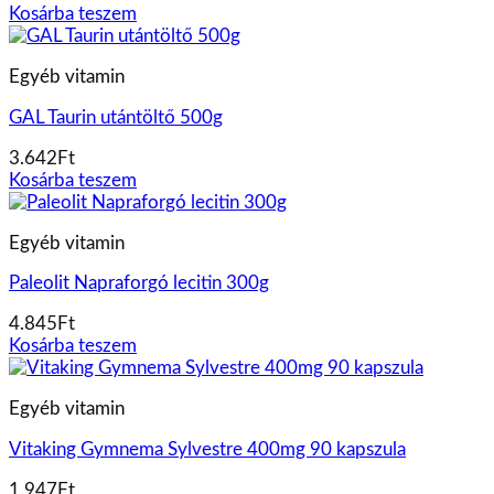
Kosárba teszem
Egyéb vitamin
GAL Taurin utántöltő 500g
3.642
Ft
Kosárba teszem
Egyéb vitamin
Paleolit Napraforgó lecitin 300g
4.845
Ft
Kosárba teszem
Egyéb vitamin
Vitaking Gymnema Sylvestre 400mg 90 kapszula
1.947
Ft