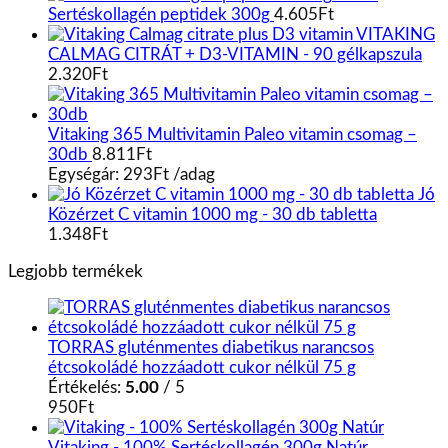
Sertéskollagén peptidek 300g
4.605
Ft
VITAKING
CALMAG CITRÁT + D3-VITAMIN - 90 gélkapszula
2.320
Ft
Vitaking 365 Multivitamin Paleo vitamin csomag –
30db
8.811
Ft
Egységár:
293
Ft
/
adag
Jó
Közérzet C vitamin 1000 mg - 30 db tabletta
1.348
Ft
Legjobb termékek
TORRAS gluténmentes diabetikus narancsos
étcsokoládé hozzáadott cukor nélkül 75 g
Értékelés:
5.00
/ 5
950
Ft
Vitaking - 100% Sertéskollagén 300g Natúr