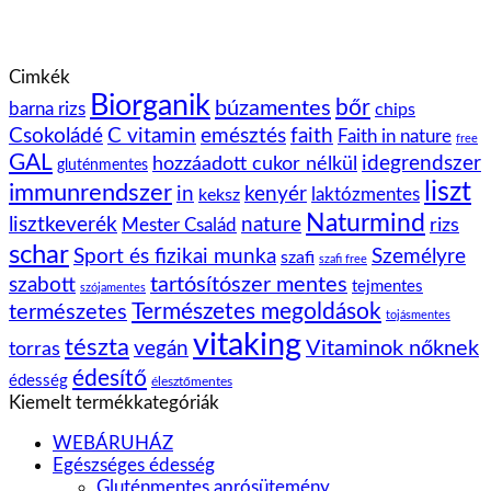
Cimkék
Biorganik
bőr
búzamentes
barna rizs
chips
Csokoládé
C vitamin
emésztés
faith
Faith in nature
free
GAL
idegrendszer
hozzáadott cukor nélkül
gluténmentes
liszt
immunrendszer
kenyér
in
laktózmentes
keksz
Naturmind
lisztkeverék
nature
rizs
Mester Család
schar
Sport és fizikai munka
Személyre
szafi
szafi free
tartósítószer mentes
szabott
tejmentes
szójamentes
Természetes megoldások
természetes
tojásmentes
vitaking
tészta
vegán
Vitaminok nőknek
torras
édesítő
édesség
élesztőmentes
Kiemelt termékkategóriák
WEBÁRUHÁZ
Egészséges édesség
Gluténmentes aprósütemény