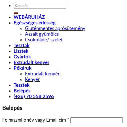
Keresés
a
következőre:
WEBÁRUHÁZ
Egészséges édesség
Gluténmentes aprósütemény
Aszalt gyümölcs
Csokoládé/ szelet
Tészták
Lisztek
Gyártók
Extrudált kenyér
Pékáruk
Extrudált kenyér
Kenyér
Tesztek
Belépés
(+36) 70 558 2596
Belépés
Felhasználónév vagy Email cím
*