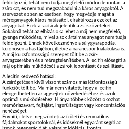
feldolgozni, tehát nem tudja megfelelő módon lebontani a
zsírokat, és nem tud megszabadulni a káros anyagoktól. A
szervezet ebben az esetben, hogy megvédje magát a
méreganyagok káros hatásaitól, elraktározza ezeket az
anyagokat. Ezek a raktárak jelentik a zsírszöveteket.
Sokaknál tehát az elhízás oka lehet a máj nem megfelelő,
gyenge működése, mivel a sok ártalmas anyagot nem tudja
feldolgozni. Ennek következménye a súlygyarapodás,
különösen a has tájékon, illetve a narancsbőr kialakulása is.
A máj kulcsfontosságú szerepet tölt be a zsír-
anyagcserében és a méregtelenítésben. A lecitin elősegíti a
máj optimális működését a zsírok lebontását és szállítását.
A lecitin kedvező hatásai:
A zsírégetésen kívül viszont számos más létfontosságú
funkciót tölt be. Ma már nem vitatott, hogy a lecitin
elengedhetetlen az agysejtek növekedéséhez és azok
optimális működéséhez. Hiánya többek között okozhat
memóriazavart, fejfájást, ingerültséget vagy koncentrációs
nehézséget.
Enyhíti, illetve megszünteti az ízületi és reumatikus
fájdalmakat sportolóknál, és időseknél egyaránt segíti az
izmok regenerációját, valamint időjárási frontra