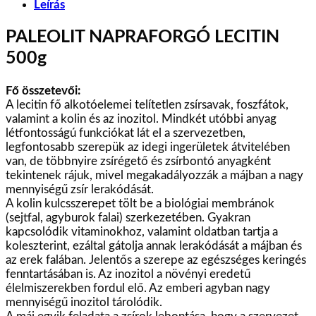
Leírás
PALEOLIT NAPRAFORGÓ LECITIN
500g
Fő összetevői:
A lecitin fő alkotóelemei telítetlen zsírsavak, foszfátok,
valamint a kolin és az inozitol. Mindkét utóbbi anyag
létfontosságú funkciókat lát el a szervezetben,
legfontosabb szerepük az idegi ingerületek átvitelében
van, de többnyire zsírégető és zsírbontó anyagként
tekintenek rájuk, mivel megakadályozzák a májban a nagy
mennyiségű zsír lerakódását.
A kolin kulcsszerepet tölt be a biológiai membránok
(sejtfal, agyburok falai) szerkezetében. Gyakran
kapcsolódik vitaminokhoz, valamint oldatban tartja a
koleszterint, ezáltal gátolja annak lerakódását a májban és
az erek falában. Jelentős a szerepe az egészséges keringés
fenntartásában is. Az inozitol a növényi eredetű
élelmiszerekben fordul elő. Az emberi agyban nagy
mennyiségű inozitol tárolódik.