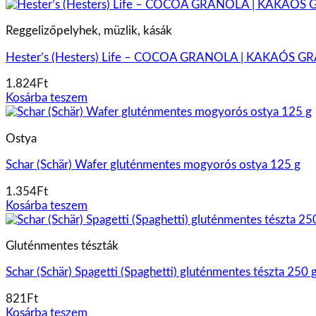
Reggelizőpelyhek, müzlik, kásák
Hester’s (Hesters) Life – COCOA GRANOLA | KAKAÓS 
1.824
Ft
Kosárba teszem
Ostya
Schar (Schär) Wafer gluténmentes mogyorós ostya 125 g
1.354
Ft
Kosárba teszem
Gluténmentes tészták
Schar (Schär) Spagetti (Spaghetti) gluténmentes tészta 250 
821
Ft
Kosárba teszem