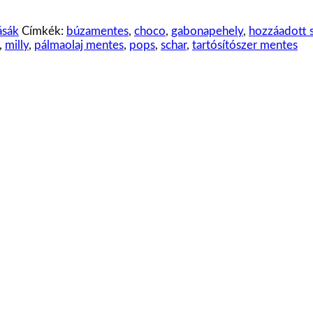
ásák
Címkék:
búzamentes
,
choco
,
gabonapehely
,
hozzáadott s
,
milly
,
pálmaolaj mentes
,
pops
,
schar
,
tartósítószer mentes