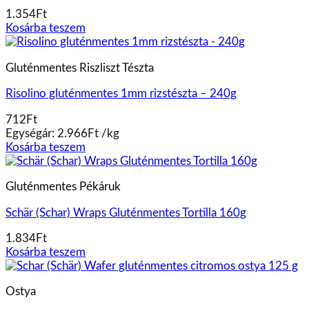
1.354
Ft
Kosárba teszem
Gluténmentes Riszliszt Tészta
Risolino gluténmentes 1mm rizstészta – 240g
712
Ft
Egységár:
2.966
Ft
/
kg
Kosárba teszem
Gluténmentes Pékáruk
Schär (Schar) Wraps Gluténmentes Tortilla 160g
1.834
Ft
Kosárba teszem
Ostya