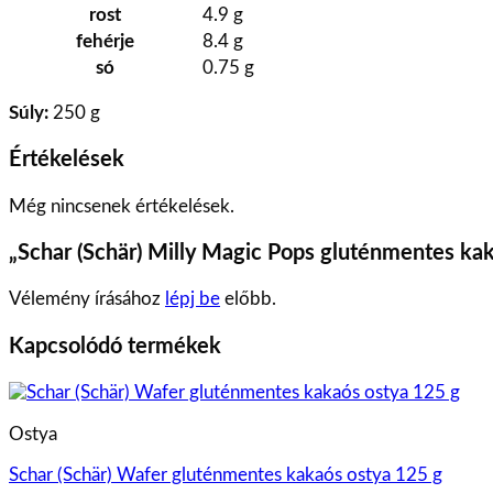
rost
4.9
g
fehérje
8.4
g
só
0.75
g
Súly:
250 g
Értékelések
Még nincsenek értékelések.
„Schar (Schär) Milly Magic Pops gluténmentes ka
Vélemény írásához
lépj be
előbb.
Kapcsolódó termékek
Ostya
Schar (Schär) Wafer gluténmentes kakaós ostya 125 g