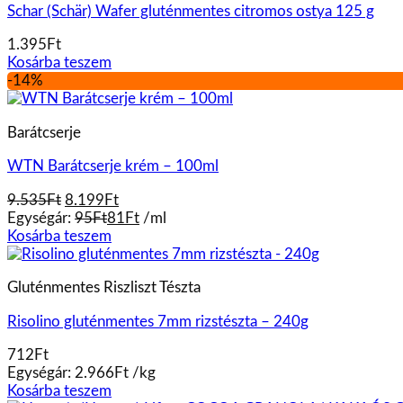
Schar (Schär) Wafer gluténmentes citromos ostya 125 g
1.395
Ft
Kosárba teszem
-14%
Barátcserje
WTN Barátcserje krém – 100ml
Original
Current
9.535
Ft
8.199
Ft
price
price
Egységár:
95
Ft
81
Ft
/
ml
was:
is:
Kosárba teszem
9.535Ft.
8.199Ft.
Gluténmentes Riszliszt Tészta
Risolino gluténmentes 7mm rizstészta – 240g
712
Ft
Egységár:
2.966
Ft
/
kg
Kosárba teszem