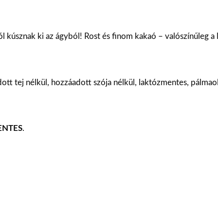
l kúsznak ki az ágyból! Rost és finom kakaó – valószínűleg a
tt tej nélkül, hozzáadott szója nélkül, laktózmentes, pálmaol
ENTES
.