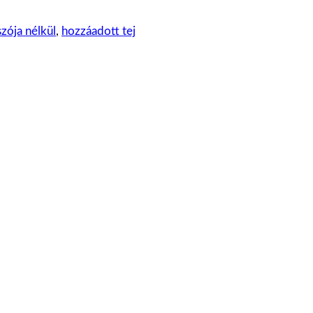
zója nélkül
,
hozzáadott tej