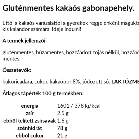
Gluténmentes kakaós gabonapehely.
Ettől a kakaós varázslattól a gyerekek reggelenként maguktó
kis kalandor számára. Ideje indulni!
A termék jellemzői:
gluténmentes, búzamentes, hozzáadott tojás nélkül, hozzáado
mentes.
Összetevők:
kukoricadara
,
cukor
,
kakaópor 8%
,
jódozott só
.
LAKTÓZM
Átlagos tápérték 100 g termékben:
energia
1601 / 378
kj/kcal
zsír
2.5
g
ebből telített zsírsavak
1.6
g
szénhidrát
78
g
ebből cukor
21
g