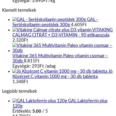
Egységár:
3.690
Ft
/
kg
Kiemelt termékek
GAL -
Sertéskollagén peptidek 300g
4.605
Ft
VITAKING
CALMAG CITRÁT + D3-VITAMIN - 90 gélkapszula
2.320
Ft
Vitaking 365 Multivitamin Paleo vitamin csomag –
30db
8.811
Ft
Egységár:
293
Ft
/
adag
Jó
Közérzet C vitamin 1000 mg - 30 db tabletta
1.348
Ft
Legjobb termékek
GAL Laktoferrin plus
120g
Értékelés:
5.00
/ 5