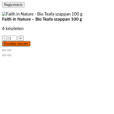
Regisztráció
Faith in Nature – Bio Teafa szappan 100 g
4 készleten
Faith
in
Kosárba teszem
Nature
-
Bio
Teafa
szappan
100
g
mennyiség