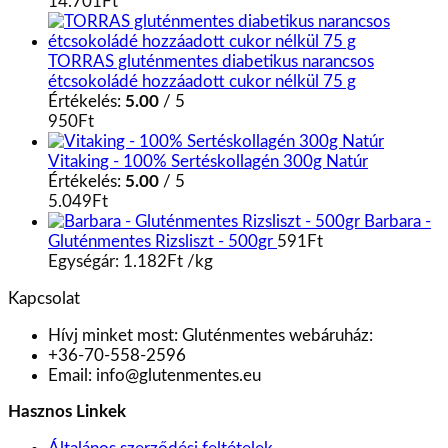
14.701
Ft
TORRAS gluténmentes diabetikus narancsos
étcsokoládé hozzáadott cukor nélkül 75 g
Értékelés:
5.00
/ 5
950
Ft
Vitaking - 100% Sertéskollagén 300g Natúr
Értékelés:
5.00
/ 5
5.049
Ft
Barbara -
Gluténmentes Rizsliszt - 500gr
591
Ft
Egységár:
1.182
Ft
/
kg
Kapcsolat
Hívj minket most:
Gluténmentes webáruház:
+36-70-558-2596
Email:
info@glutenmentes.eu
Hasznos Linkek