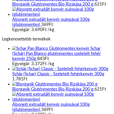
Biorganik Gluténmentes Bio Rizskása 200 g
621
Ft
Abonett extrudált kenyér quinoával 100g
(gluténmentes)
369
Ft
Egységár:
3.690
Ft
/
kg
Legkeresettebb termékek
Schar
(Schär) Pan Blanco gluténmentes szeletelt fehér
kenyér 250g
843
Ft
Egységár:
3.372
Ft
/
kg
Schär (Schar) Classic - Szeletelt fehérkenyér 300g
1.781
Ft
Biorganik Gluténmentes Bio Rizskása 200 g
621
Ft
Abonett extrudált kenyér quinoával 100g
(gluténmentes)
369
Ft