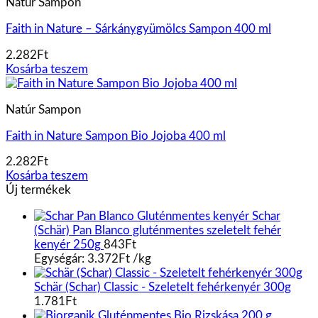
Natúr Sampon
Faith in Nature – Sárkánygyümölcs Sampon 400 ml
2.282
Ft
Kosárba teszem
Natúr Sampon
Faith in Nature Sampon Bio Jojoba 400 ml
2.282
Ft
Kosárba teszem
Új termékek
Schar
(Schär) Pan Blanco gluténmentes szeletelt fehér
kenyér 250g
843
Ft
Egységár:
3.372
Ft
/
kg
Schär (Schar) Classic - Szeletelt fehérkenyér 300g
1.781
Ft