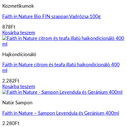
Kozmetikumok
Faith in Nature Bio FIN szappan Vadrózsa 100g
878
Ft
Kosárba teszem
Hajkondícionáló
Faith in Nature citrom és teafa illatú hajkondicionáló 400
ml
2.282
Ft
Kosárba teszem
Natúr Sampon
Faith in Nature – Sampon Levendula és Geránium 400ml
2.280
Ft