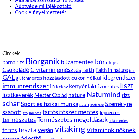
Általános szerződési feltételek
Adatvédelmi tájékoztató
Cookie figyelmeztetés
Cimkék
Biorganik
bőr
búzamentes
barna rizs
chips
Csokoládé
C vitamin
emésztés
faith
Faith in nature
free
GAL
idegrendszer
hozzáadott cukor nélkül
gluténmentes
liszt
immunrendszer
kenyér
in
laktózmentes
keksz
Naturmind
lisztkeverék
nature
rizs
Mester Család
schar
Sport és fizikai munka
Személyre
szafi
szafi free
tartósítószer mentes
szabott
tejmentes
szójamentes
Természetes megoldások
természetes
tojásmentes
vitaking
tészta
vegán
Vitaminok nőknek
torras
édesítő