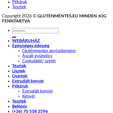
Pékáruk
Tesztek
Copyright 2026 ©
GLUTENMENTES.EU MINDEN JOG
FENNTARTVA
Keresés
a
következőre:
WEBÁRUHÁZ
Egészséges édesség
Gluténmentes aprósütemény
Aszalt gyümölcs
Csokoládé/ szelet
Tészták
Lisztek
Gyártók
Extrudált kenyér
Pékáruk
Extrudált kenyér
Kenyér
Tesztek
Belépés
(+36) 70 558 2596