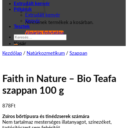
Extrudált kenyér
Pékáruk
Extrudált kenyér
Kenyér
Nincsenek termékek a kosárban.
Tesztek
Vásárlás folytatása
Keresés
a
Kosár
következőre:
Kezdőlap
/
Natúrkozmetikum
/
Szappan
Faith in Nature – Bio Teafa
szappan 100 g
878
Ft
Zsíros bőrtípusra és tinédzserek számára
Nem tartalmaz mesterséges illatanyagot, színezéket,
tartósítószert sem fehérítőt.