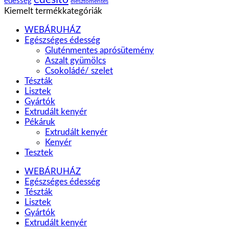
édesség
élesztőmentes
Kiemelt termékkategóriák
WEBÁRUHÁZ
Egészséges édesség
Gluténmentes aprósütemény
Aszalt gyümölcs
Csokoládé/ szelet
Tészták
Lisztek
Gyártók
Extrudált kenyér
Pékáruk
Extrudált kenyér
Kenyér
Tesztek
WEBÁRUHÁZ
Egészséges édesség
Tészták
Lisztek
Gyártók
Extrudált kenyér