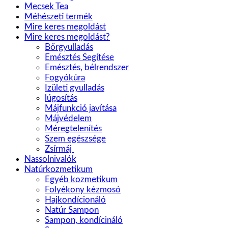
Mecsek Tea
Méhészeti termék
Mire keres megoldást
Mire keres megoldást?
Bőrgyulladás
Emésztés Segítése
Emésztés, bélrendszer
Fogyókúra
Izületi gyulladás
lúgosítás
Májfunkció javítása
Májvédelem
Méregtelenítés
Szem egészsége
Zsírmáj
Nassolnivalók
Natúrkozmetikum
Egyéb kozmetikum
Folyékony kézmosó
Hajkondícionáló
Natúr Sampon
Sampon, kondícináló