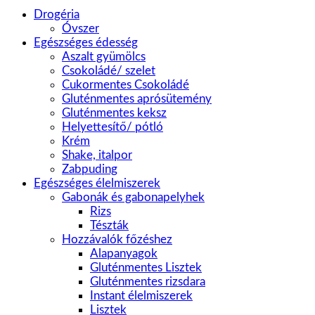
Drogéria
Óvszer
Egészséges édesség
Aszalt gyümölcs
Csokoládé/ szelet
Cukormentes Csokoládé
Gluténmentes aprósütemény
Gluténmentes keksz
Helyettesítő/ pótló
Krém
Shake, italpor
Zabpuding
Egészséges élelmiszerek
Gabonák és gabonapelyhek
Rizs
Tészták
Hozzávalók főzéshez
Alapanyagok
Gluténmentes Lisztek
Gluténmentes rizsdara
Instant élelmiszerek
Lisztek