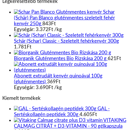
Legkeresettebb termékek
Schar
(Schär) Pan Blanco gluténmentes szeletelt fehér
kenyér 250g
843
Ft
Egységár:
3.372
Ft
/
kg
Schär (Schar) Classic - Szeletelt fehérkenyér 300g
1.781
Ft
Biorganik Gluténmentes Bio Rizskása 200 g
621
Ft
Abonett extrudált kenyér quinoával 100g
(gluténmentes)
369
Ft
Egységár:
3.690
Ft
/
kg
Kiemelt termékek
GAL -
Sertéskollagén peptidek 300g
4.605
Ft
VITAKING
CALMAG CITRÁT + D3-VITAMIN - 90 gélkapszula