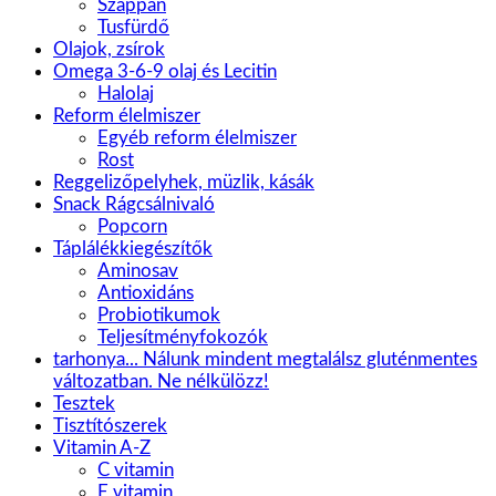
Szappan
Tusfürdő
Olajok, zsírok
Omega 3-6-9 olaj és Lecitin
Halolaj
Reform élelmiszer
Egyéb reform élelmiszer
Rost
Reggelizőpelyhek, müzlik, kásák
Snack Rágcsálnivaló
Popcorn
Táplálékkiegészítők
Aminosav
Antioxidáns
Probiotikumok
Teljesítményfokozók
tarhonya... Nálunk mindent megtalálsz gluténmentes
változatban. Ne nélkülözz!
Tesztek
Tisztítószerek
Vitamin A-Z
C vitamin
E vitamin