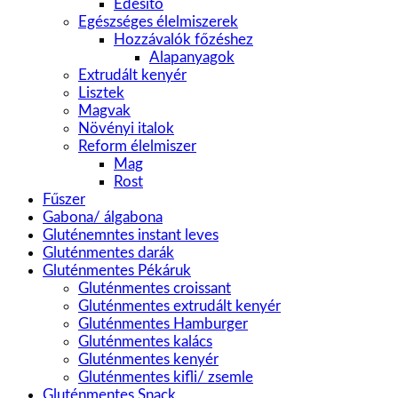
Édesítő
Egészséges élelmiszerek
Hozzávalók főzéshez
Alapanyagok
Extrudált kenyér
Lisztek
Magvak
Növényi italok
Reform élelmiszer
Mag
Rost
Fűszer
Gabona/ álgabona
Gluténemntes instant leves
Gluténmentes darák
Gluténmentes Pékáruk
Gluténmentes croissant
Gluténmentes extrudált kenyér
Gluténmentes Hamburger
Gluténmentes kalács
Gluténmentes kenyér
Gluténmentes kifli/ zsemle
Gluténmentes Snack