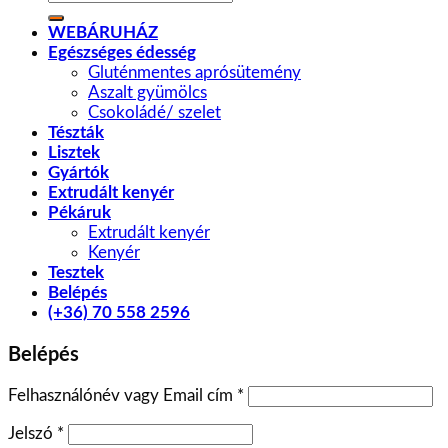
a
következőre:
WEBÁRUHÁZ
Egészséges édesség
Gluténmentes aprósütemény
Aszalt gyümölcs
Csokoládé/ szelet
Tészták
Lisztek
Gyártók
Extrudált kenyér
Pékáruk
Extrudált kenyér
Kenyér
Tesztek
Belépés
(+36) 70 558 2596
Belépés
Felhasználónév vagy Email cím
*
Jelszó
*