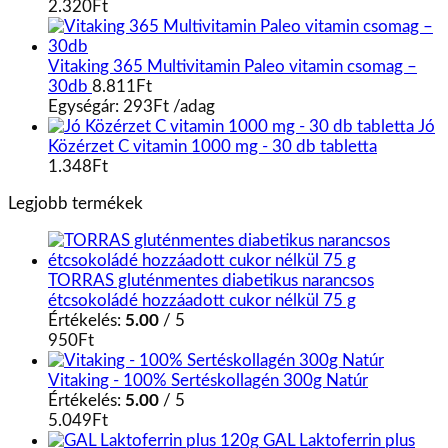
2.320
Ft
Vitaking 365 Multivitamin Paleo vitamin csomag –
30db
8.811
Ft
Egységár:
293
Ft
/
adag
Jó
Közérzet C vitamin 1000 mg - 30 db tabletta
1.348
Ft
Legjobb termékek
TORRAS gluténmentes diabetikus narancsos
étcsokoládé hozzáadott cukor nélkül 75 g
Értékelés:
5.00
/ 5
950
Ft
Vitaking - 100% Sertéskollagén 300g Natúr
Értékelés:
5.00
/ 5
5.049
Ft
GAL Laktoferrin plus