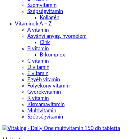
Szemvitamin
Szépségvitamin
Kollagén
Vitaminok A – Z
A vitamin
Ásványi anyag, nyomelem
Cink
B vitamin
B-komplex
C vitamin
D vitamin
E vitamin
Egyéb vitamin
Folyékony vitamin
Gyerekvitamin
K vitamin
Kismamavitamin
Multivitamin
Szépségvitamin