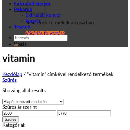
Extrudált kenyér
Pékáruk
Extrudált kenyér
Kenyér
Nincsenek termékek a kosárban.
Tesztek
Vásárlás folytatása
Keresés
a
Kosár
következőre:
vitamin
Kezdőlap
/
“vitamin” címkével rendelkező termékek
Szűrés
Showing all 4 results
Szűrés ár szerint
Min
Max
ár
ár
Szűrés
Kategóriák