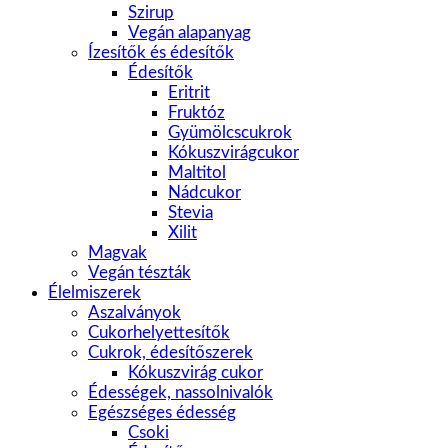
Szirup
Vegán alapanyag
Ízesítők és édesítők
Édesítők
Eritrit
Fruktóz
Gyümölcscukrok
Kókuszvirágcukor
Maltitol
Nádcukor
Stevia
Xilit
Magvak
Vegán tészták
Élelmiszerek
Aszalványok
Cukorhelyettesítők
Cukrok, édesítőszerek
Kókuszvirág cukor
Édességek, nassolnivalók
Egészséges édesség
Csoki