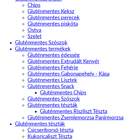
Chips
Gluténmentes Keksz
Gluténmentes perecek
Gluténmentes piskóta
Ostya
Szelet
Gluténmentes Szószok
Gluténmentes termékek
Gluténmentes édesség
Gluténmentes Extrudált Kenyér
Gluténmentes Fehérje
Gluténmentes Gabonapehely - Kása
Gluténmentes Lisztek
Gluténmentes Snack
Gluténmentes Chips
Gluténmentes Szószok
Gluténmentes tészták
Gluténmentes Riszliszt Tészta
Gluténmentes Zsemlemorzsa Panírmorzsa
Gluténmentes tészták
Csicseriborsó tészta
Kukoricaliszt Tészta