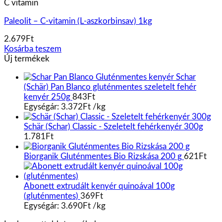
C vitamin
Paleolit – C-vitamin (L-aszkorbinsav) 1kg
2.679
Ft
Kosárba teszem
Új termékek
Schar
(Schär) Pan Blanco gluténmentes szeletelt fehér
kenyér 250g
843
Ft
Egységár:
3.372
Ft
/
kg
Schär (Schar) Classic - Szeletelt fehérkenyér 300g
1.781
Ft
Biorganik Gluténmentes Bio Rizskása 200 g
621
Ft
Abonett extrudált kenyér quinoával 100g
(gluténmentes)
369
Ft
Egységár:
3.690
Ft
/
kg