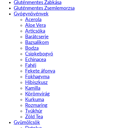
Gluténmentes Zabkása
Gluténmentes Zsemlemorzsa
Gyógynövények
Acerola
Aloe Vera
Articsóka
Barátcserje
Bazsalikom
Bodza
Csipkebogyó
Echinacea
Fahéj
Fekete áfonya
Fokhagyma
Hibiszkusz
Kamilla
Körömvirág
Kurkuma
Rozmaring
Tyúkhúr
Zöld Tea
Gyümölcsök