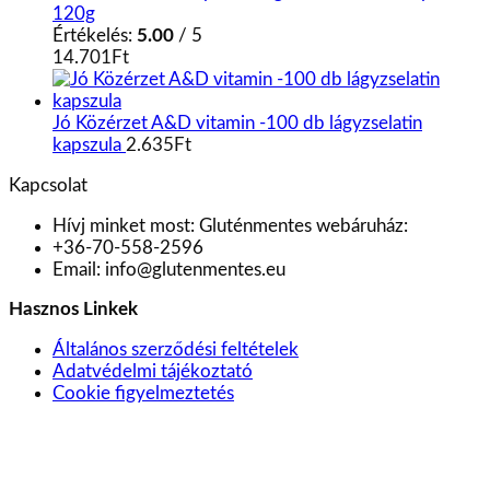
120g
Értékelés:
5.00
/ 5
14.701
Ft
Jó Közérzet A&D vitamin -100 db lágyzselatin
kapszula
2.635
Ft
Kapcsolat
Hívj minket most:
Gluténmentes webáruház:
+36-70-558-2596
Email:
info@glutenmentes.eu
Hasznos Linkek
Általános szerződési feltételek
Adatvédelmi tájékoztató
Cookie figyelmeztetés