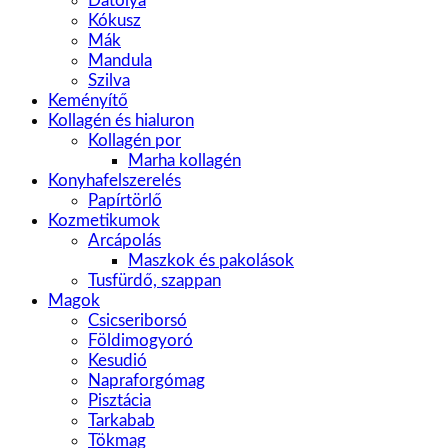
Datolya
Kókusz
Mák
Mandula
Szilva
Keményítő
Kollagén és hialuron
Kollagén por
Marha kollagén
Konyhafelszerelés
Papírtörlő
Kozmetikumok
Arcápolás
Maszkok és pakolások
Tusfürdő, szappan
Magok
Csicseriborsó
Földimogyoró
Kesudió
Napraforgómag
Pisztácia
Tarkabab
Tökmag