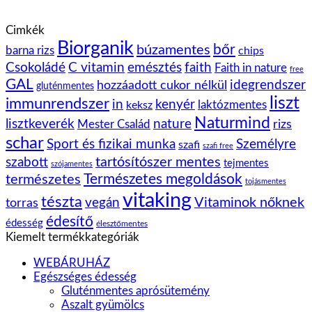
Cimkék
Biorganik
bőr
búzamentes
barna rizs
chips
Csokoládé
C vitamin
emésztés
faith
Faith in nature
free
GAL
idegrendszer
hozzáadott cukor nélkül
gluténmentes
liszt
immunrendszer
kenyér
in
laktózmentes
keksz
Naturmind
lisztkeverék
nature
rizs
Mester Család
schar
Sport és fizikai munka
Személyre
szafi
szafi free
tartósítószer mentes
szabott
tejmentes
szójamentes
Természetes megoldások
természetes
tojásmentes
vitaking
tészta
vegán
Vitaminok nőknek
torras
édesítő
édesség
élesztőmentes
Kiemelt termékkategóriák
WEBÁRUHÁZ
Egészséges édesség
Gluténmentes aprósütemény
Aszalt gyümölcs