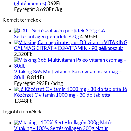
(gluténmentes)
369
Ft
Egységár:
3.690
Ft
/
kg
Kiemelt termékek
GAL -
Sertéskollagén peptidek 300g
4.605
Ft
VITAKING
CALMAG CITRÁT + D3-VITAMIN - 90 gélkapszula
2.320
Ft
Vitaking 365 Multivitamin Paleo vitamin csomag –
30db
8.811
Ft
Egységár:
293
Ft
/
adag
Jó
Közérzet C vitamin 1000 mg - 30 db tabletta
1.348
Ft
Legjobb termékek
Vitaking - 100% Sertéskollagén 300g Natúr