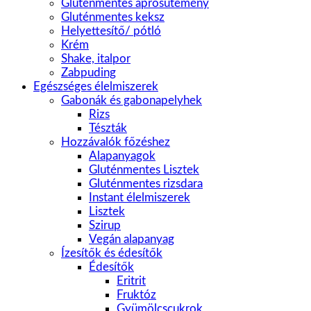
Gluténmentes aprósütemény
Gluténmentes keksz
Helyettesítő/ pótló
Krém
Shake, italpor
Zabpuding
Egészséges élelmiszerek
Gabonák és gabonapelyhek
Rizs
Tészták
Hozzávalók főzéshez
Alapanyagok
Gluténmentes Lisztek
Gluténmentes rizsdara
Instant élelmiszerek
Lisztek
Szirup
Vegán alapanyag
Ízesítők és édesítők
Édesítők
Eritrit
Fruktóz
Gyümölcscukrok