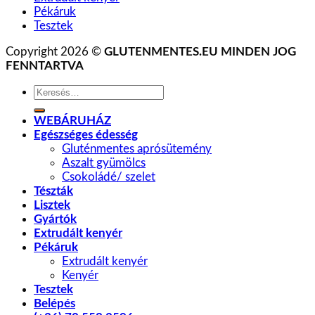
Pékáruk
Tesztek
Copyright 2026 ©
GLUTENMENTES.EU MINDEN JOG
FENNTARTVA
Keresés
a
következőre:
WEBÁRUHÁZ
Egészséges édesség
Gluténmentes aprósütemény
Aszalt gyümölcs
Csokoládé/ szelet
Tészták
Lisztek
Gyártók
Extrudált kenyér
Pékáruk
Extrudált kenyér
Kenyér
Tesztek
Belépés