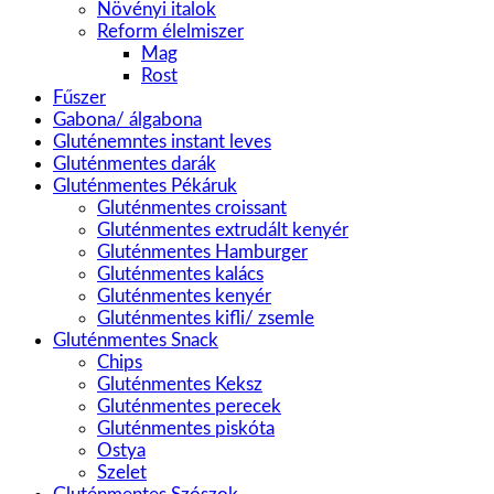
Növényi italok
Reform élelmiszer
Mag
Rost
Fűszer
Gabona/ álgabona
Gluténemntes instant leves
Gluténmentes darák
Gluténmentes Pékáruk
Gluténmentes croissant
Gluténmentes extrudált kenyér
Gluténmentes Hamburger
Gluténmentes kalács
Gluténmentes kenyér
Gluténmentes kifli/ zsemle
Gluténmentes Snack
Chips
Gluténmentes Keksz
Gluténmentes perecek
Gluténmentes piskóta
Ostya
Szelet