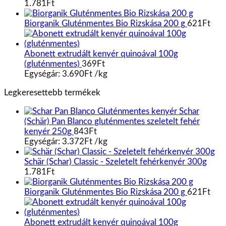
1.781
Ft
Biorganik Gluténmentes Bio Rizskása 200 g
621
Ft
Abonett extrudált kenyér quinoával 100g
(gluténmentes)
369
Ft
Egységár:
3.690
Ft
/
kg
Legkeresettebb termékek
Schar
(Schär) Pan Blanco gluténmentes szeletelt fehér
kenyér 250g
843
Ft
Egységár:
3.372
Ft
/
kg
Schär (Schar) Classic - Szeletelt fehérkenyér 300g
1.781
Ft
Biorganik Gluténmentes Bio Rizskása 200 g
621
Ft
Abonett extrudált kenyér quinoával 100g