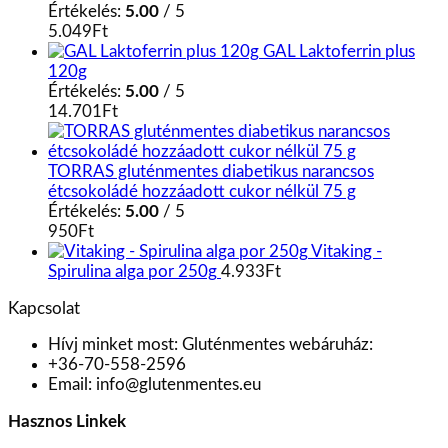
Értékelés:
5.00
/ 5
5.049
Ft
GAL Laktoferrin plus
120g
Értékelés:
5.00
/ 5
14.701
Ft
TORRAS gluténmentes diabetikus narancsos
étcsokoládé hozzáadott cukor nélkül 75 g
Értékelés:
5.00
/ 5
950
Ft
Vitaking -
Spirulina alga por 250g
4.933
Ft
Kapcsolat
Hívj minket most:
Gluténmentes webáruház:
+36-70-558-2596
Email:
info@glutenmentes.eu
Hasznos Linkek