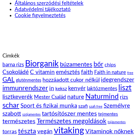
Általános szerződési feltételek
Adatvédelmi tájékoztató
Cookie figyelmeztetés
Cimkék
Biorganik
bőr
búzamentes
barna rizs
chips
Csokoládé
C vitamin
emésztés
faith
Faith in nature
free
GAL
idegrendszer
hozzáadott cukor nélkül
gluténmentes
liszt
immunrendszer
kenyér
in
laktózmentes
keksz
Naturmind
lisztkeverék
nature
rizs
Mester Család
schar
Sport és fizikai munka
Személyre
szafi
szafi free
tartósítószer mentes
szabott
tejmentes
szójamentes
Természetes megoldások
természetes
tojásmentes
vitaking
tészta
vegán
Vitaminok nőknek
torras