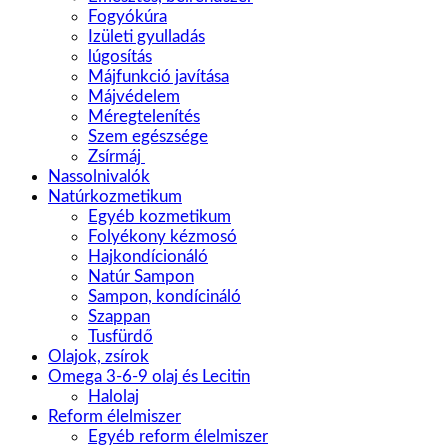
Fogyókúra
Izületi gyulladás
lúgosítás
Májfunkció javítása
Májvédelem
Méregtelenítés
Szem egészsége
Zsírmáj
Nassolnivalók
Natúrkozmetikum
Egyéb kozmetikum
Folyékony kézmosó
Hajkondícionáló
Natúr Sampon
Sampon, kondícináló
Szappan
Tusfürdő
Olajok, zsírok
Omega 3-6-9 olaj és Lecitin
Halolaj
Reform élelmiszer
Egyéb reform élelmiszer