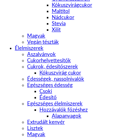
Kókuszvirágcukor
Maltitol
Nádcukor
Stevia
Xilit
Magvak
Vegán tészták
Élelmiszerek
Aszalványok
Cukorhelyettesítők
Cukrok, édesítőszerek
Kókuszvirág cukor
Édességek, nassolnivalók
Egészséges édesség
Csoki
Édesítő
Egészséges élelmiszerek
Hozzávalók főzéshez
Alapanyagok
Extrudált kenyér
Lisztek
Magvak