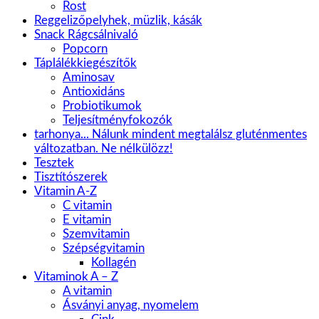
Rost
Reggelizőpelyhek, müzlik, kásák
Snack Rágcsálnivaló
Popcorn
Táplálékkiegészítők
Aminosav
Antioxidáns
Probiotikumok
Teljesítményfokozók
tarhonya... Nálunk mindent megtalálsz gluténmentes
változatban. Ne nélkülözz!
Tesztek
Tisztítószerek
Vitamin A-Z
C vitamin
E vitamin
Szemvitamin
Szépségvitamin
Kollagén
Vitaminok A – Z
A vitamin
Ásványi anyag, nyomelem