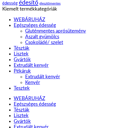
édesítő
édesség
élesztőmentes
Kiemelt termékkategóriák
WEBÁRUHÁZ
Egészséges édesség
Gluténmentes aprósütemény
Aszalt gyümölcs
Csokoládé/ szelet
Tészták
Lisztek
Gyártók
Extrudált kenyér
Pékáruk
Extrudált kenyér
Kenyér
Tesztek
WEBÁRUHÁZ
Egészséges édesség
Tészták
Lisztek
Gyártók
Extrudált kenyér