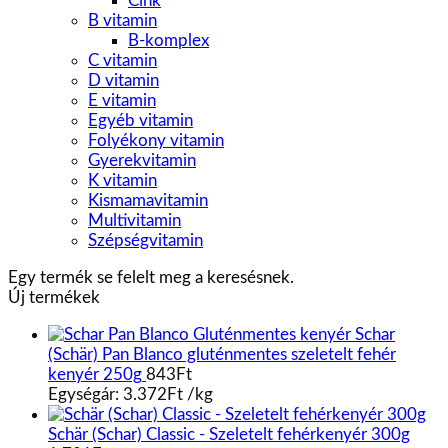
Cink
B vitamin
B-komplex
C vitamin
D vitamin
E vitamin
Egyéb vitamin
Folyékony vitamin
Gyerekvitamin
K vitamin
Kismamavitamin
Multivitamin
Szépségvitamin
Egy termék se felelt meg a keresésnek.
Új termékek
Schar
(Schär) Pan Blanco gluténmentes szeletelt fehér
kenyér 250g
843
Ft
Egységár:
3.372
Ft
/
kg
Schär (Schar) Classic - Szeletelt fehérkenyér 300g