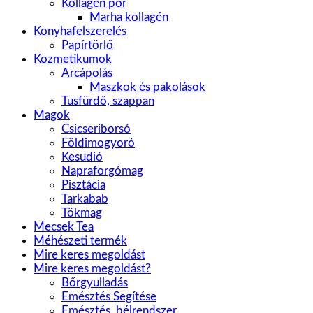
Kollagén por
Marha kollagén
Konyhafelszerelés
Papírtörlő
Kozmetikumok
Arcápolás
Maszkok és pakolások
Tusfürdő, szappan
Magok
Csicseriborsó
Földimogyoró
Kesudió
Napraforgómag
Pisztácia
Tarkabab
Tökmag
Mecsek Tea
Méhészeti termék
Mire keres megoldást
Mire keres megoldást?
Bőrgyulladás
Emésztés Segítése
Emésztés, bélrendszer