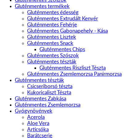
Gluténmentes Szószok
Gluténmentes termékek
Gluténmentes édesség
Gluténmentes Extrudált Kenyér
Gluténmentes Fehérje
Gluténmentes Gabonapehely - Kása
Gluténmentes Lisztek
Gluténmentes Snack
Gluténmentes Chips
Gluténmentes Szószok
Gluténmentes tészták
Gluténmentes Riszliszt Tészta
Gluténmentes Zsemlemorzsa Panírmorzsa
Gluténmentes tészták
Csicseriborsó tészta
Kukoricaliszt Tészta
Gluténmentes Zabkása
Gluténmentes Zsemlemorzsa
Gyógynövények
Acerola
Aloe Vera
Articsóka
Barátcserje