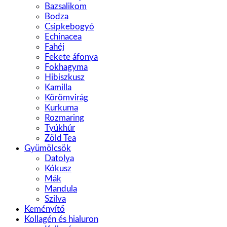
Bazsalikom
Bodza
Csipkebogyó
Echinacea
Fahéj
Fekete áfonya
Fokhagyma
Hibiszkusz
Kamilla
Körömvirág
Kurkuma
Rozmaring
Tyúkhúr
Zöld Tea
Gyümölcsök
Datolya
Kókusz
Mák
Mandula
Szilva
Keményítő
Kollagén és hialuron