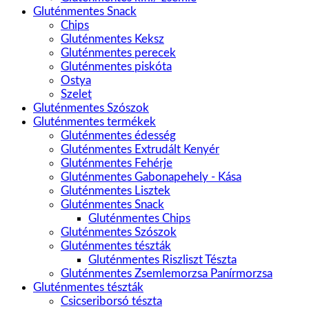
Gluténmentes Snack
Chips
Gluténmentes Keksz
Gluténmentes perecek
Gluténmentes piskóta
Ostya
Szelet
Gluténmentes Szószok
Gluténmentes termékek
Gluténmentes édesség
Gluténmentes Extrudált Kenyér
Gluténmentes Fehérje
Gluténmentes Gabonapehely - Kása
Gluténmentes Lisztek
Gluténmentes Snack
Gluténmentes Chips
Gluténmentes Szószok
Gluténmentes tészták
Gluténmentes Riszliszt Tészta
Gluténmentes Zsemlemorzsa Panírmorzsa
Gluténmentes tészták
Csicseriborsó tészta