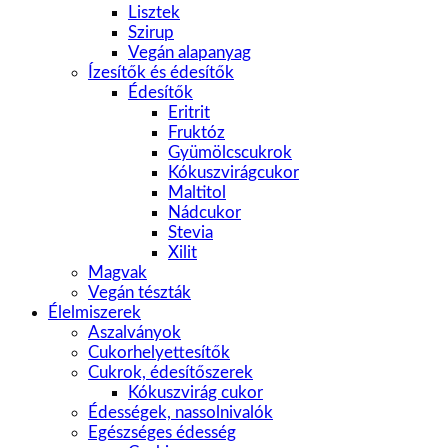
Lisztek
Szirup
Vegán alapanyag
Ízesítők és édesítők
Édesítők
Eritrit
Fruktóz
Gyümölcscukrok
Kókuszvirágcukor
Maltitol
Nádcukor
Stevia
Xilit
Magvak
Vegán tészták
Élelmiszerek
Aszalványok
Cukorhelyettesítők
Cukrok, édesítőszerek
Kókuszvirág cukor
Édességek, nassolnivalók
Egészséges édesség