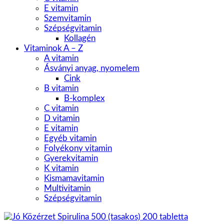
E vitamin
Szemvitamin
Szépségvitamin
Kollagén
Vitaminok A – Z
A vitamin
Ásványi anyag, nyomelem
Cink
B vitamin
B-komplex
C vitamin
D vitamin
E vitamin
Egyéb vitamin
Folyékony vitamin
Gyerekvitamin
K vitamin
Kismamavitamin
Multivitamin
Szépségvitamin