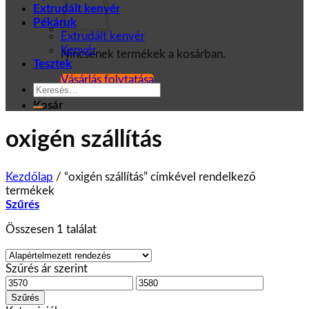
Extrudált kenyér
Pékáruk
Extrudált kenyér
Kenyér
Nincsenek termékek a kosárban.
Tesztek
Vásárlás folytatása
Keresés
a
Kosár
következőre:
oxigén szállítás
Kezdőlap
/
“oxigén szállítás” címkével rendelkező
termékek
Szűrés
Összesen 1 találat
Szűrés ár szerint
Min
Max
ár
ár
Szűrés