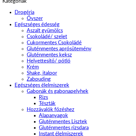
Kategóriák
Drogéria
Óvszer
Egészséges édesség
Aszalt gyümölcs
Csokoládé/ szelet
Cukormentes Csokoládé
Gluténmentes aprósütemény
Gluténmentes keksz
Helyettesítő/ pótló
Krém
Shake, italpor
Zabpuding
Egészséges élelmiszerek
Gabonák és gabonapelyhek
Rizs
Tészták
Hozzávalók főzéshez
Alapanyagok
Gluténmentes Lisztek
Gluténmentes rizsdara
Instant élelmiszerek