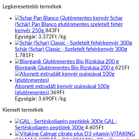
Legkeresettebb termékek
Schar
(Schär) Pan Blanco gluténmentes szeletelt fehér
kenyér 250g
843
Ft
Egységár:
3.372
Ft
/
kg
Schär (Schar) Classic - Szeletelt fehérkenyér 300g
1.781
Ft
Biorganik Gluténmentes Bio Rizskása 200 g
621
Ft
Abonett extrudált kenyér quinoával 100g
(gluténmentes)
369
Ft
Egységár:
3.690
Ft
/
kg
Kiemelt termékek
GAL -
Sertéskollagén peptidek 300g
4.605
Ft
VITAKING