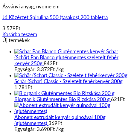
Ásványi anyag, nyomelem
Jó Közérzet Spirulina 500 (tasakos) 200 tabletta
3.579
Ft
Kosárba teszem
Új termékek
Schar
(Schär) Pan Blanco gluténmentes szeletelt fehér
kenyér 250g
843
Ft
Egységár:
3.372
Ft
/
kg
Schär (Schar) Classic - Szeletelt fehérkenyér 300g
1.781
Ft
Biorganik Gluténmentes Bio Rizskása 200 g
621
Ft
Abonett extrudált kenyér quinoával 100g
(gluténmentes)
369
Ft
Egységár:
3.690
Ft
/
kg