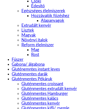
Csoki
Édesítő
Egészséges élelmiszerek
Hozzávalók főzéshez
Alapanyagok
Extrudált kenyér
Lisztek
Magvak
Növényi italok
Reform élelmiszer
Mag
Rost
Fűszer
Gabona/ álgabona
Gluténemntes instant leves
Gluténmentes darák
Gluténmentes Pékáruk
Gluténmentes croissant
Gluténmentes extrudált kenyér
Gluténmentes Hamburger
Gluténmentes kalács
Gluténmentes kenyér
Gluténmentes kifli/ zsemle