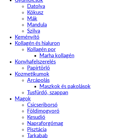
Gyümölcsök
Datolya
Kókusz
Mák
Mandula
Szilva
Keményítő
Kollagén és hialuron
Kollagén por
Marha kollagén
Konyhafelszerelés
Papírtörlő
Kozmetikumok
Arcápolás
Maszkok és pakolások
Tusfürdő, szappan
Magok
Csicseriborsó
Földimogyoró
Kesudió
Napraforgómag
Pisztácia
Tarkabab