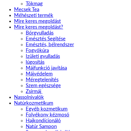
Tökmag
Mecsek Tea
Méhészeti termék
Mire keres megoldást
Mire keres megoldást?
Bőrgyulladás
Emésztés Segítése
Emésztés, bélrendszer
Fogyókúra
Izületi gyulladás
lúgosítás
Májfunkció javítása
Májvédelem
Méregtelenítés
Szem egészsége
Zsírmáj
Nassolnivalók
Natúrkozmetikum
Egyéb kozmetikum
Folyékony kézmosó
Hajkondícionáló
Natúr Sampon