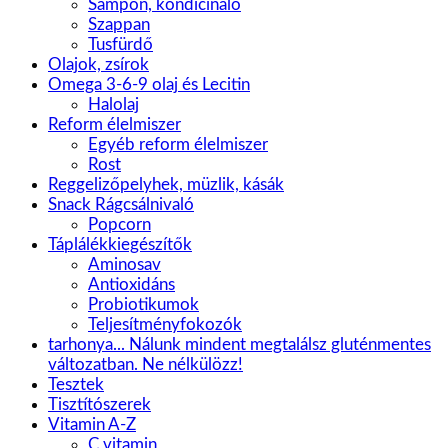
Sampon, kondícináló
Szappan
Tusfürdő
Olajok, zsírok
Omega 3-6-9 olaj és Lecitin
Halolaj
Reform élelmiszer
Egyéb reform élelmiszer
Rost
Reggelizőpelyhek, müzlik, kásák
Snack Rágcsálnivaló
Popcorn
Táplálékkiegészítők
Aminosav
Antioxidáns
Probiotikumok
Teljesítményfokozók
tarhonya... Nálunk mindent megtalálsz gluténmentes
változatban. Ne nélkülözz!
Tesztek
Tisztítószerek
Vitamin A-Z
C vitamin