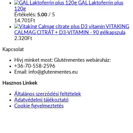
GAL Laktoferrin plus
120g
Értékelés:
5.00
/ 5
14.701
Ft
VITAKING
CALMAG CITRÁT + D3-VITAMIN - 90 gélkapszula
2.320
Ft
Kapcsolat
Hívj minket most:
Gluténmentes webáruház:
+36-70-558-2596
Email:
info@glutenmentes.eu
Hasznos Linkek
Általános szerződési feltételek
Adatvédelmi tájékoztató
Cookie figyelmeztetés