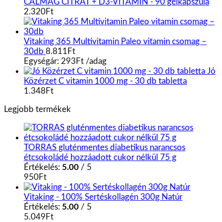
CALMAG CITRÁT + D3-VITAMIN - 90 gélkapszula
2.320
Ft
Vitaking 365 Multivitamin Paleo vitamin csomag –
30db
8.811
Ft
Egységár:
293
Ft
/
adag
Jó
Közérzet C vitamin 1000 mg - 30 db tabletta
1.348
Ft
Legjobb termékek
TORRAS gluténmentes diabetikus narancsos
étcsokoládé hozzáadott cukor nélkül 75 g
Értékelés:
5.00
/ 5
950
Ft
Vitaking - 100% Sertéskollagén 300g Natúr
Értékelés:
5.00
/ 5
5.049
Ft