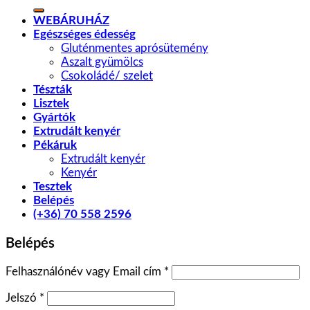
a
következőre:
WEBÁRUHÁZ
Egészséges édesség
Gluténmentes aprósütemény
Aszalt gyümölcs
Csokoládé/ szelet
Tészták
Lisztek
Gyártók
Extrudált kenyér
Pékáruk
Extrudált kenyér
Kenyér
Tesztek
Belépés
(+36) 70 558 2596
Belépés
Felhasználónév vagy Email cím
*
Jelszó
*