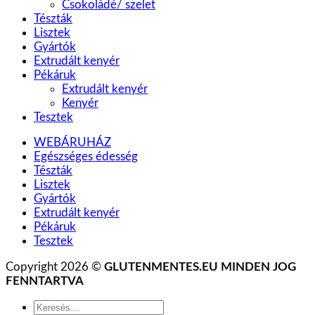
Csokoládé/ szelet
Tészták
Lisztek
Gyártók
Extrudált kenyér
Pékáruk
Extrudált kenyér
Kenyér
Tesztek
WEBÁRUHÁZ
Egészséges édesség
Tészták
Lisztek
Gyártók
Extrudált kenyér
Pékáruk
Tesztek
Copyright 2026 ©
GLUTENMENTES.EU MINDEN JOG
FENNTARTVA
Keresés