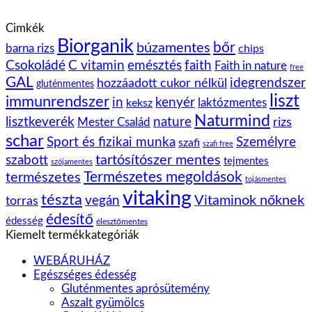
Cimkék
Biorganik
bőr
búzamentes
barna rizs
chips
Csokoládé
C vitamin
emésztés
faith
Faith in nature
free
GAL
idegrendszer
hozzáadott cukor nélkül
gluténmentes
liszt
immunrendszer
kenyér
in
laktózmentes
keksz
Naturmind
lisztkeverék
nature
rizs
Mester Család
schar
Sport és fizikai munka
Személyre
szafi
szafi free
tartósítószer mentes
szabott
tejmentes
szójamentes
Természetes megoldások
természetes
tojásmentes
vitaking
tészta
vegán
Vitaminok nőknek
torras
édesítő
édesség
élesztőmentes
Kiemelt termékkategóriák
WEBÁRUHÁZ
Egészséges édesség
Gluténmentes aprósütemény
Aszalt gyümölcs