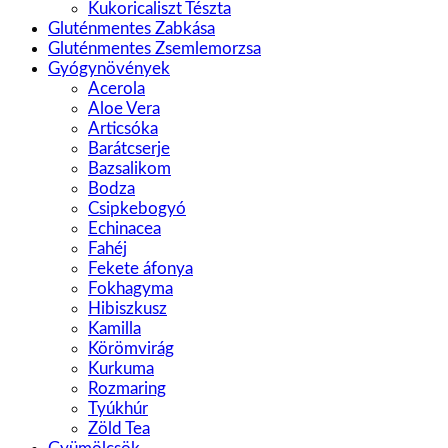
Kukoricaliszt Tészta
Gluténmentes Zabkása
Gluténmentes Zsemlemorzsa
Gyógynövények
Acerola
Aloe Vera
Articsóka
Barátcserje
Bazsalikom
Bodza
Csipkebogyó
Echinacea
Fahéj
Fekete áfonya
Fokhagyma
Hibiszkusz
Kamilla
Körömvirág
Kurkuma
Rozmaring
Tyúkhúr
Zöld Tea