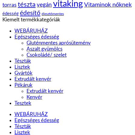
vitaking
tészta
vegán
Vitaminok nőknek
torras
édesítő
édesség
élesztőmentes
Kiemelt termékkategóriák
WEBÁRUHÁZ
Egészséges édesség
Gluténmentes aprósütemény
Aszalt gyümölcs
Csokoládé/ szelet
Tészták
Lisztek
Gyártók
Extrudált kenyér
Pékáruk
Extrudált kenyér
Kenyér
Tesztek
WEBÁRUHÁZ
Egészséges édesség
Tészták
Lisztek