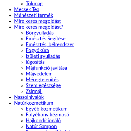
Tökmag
Mecsek Tea
Méhészeti termék
Mire keres megoldást
Mire keres megoldást?
Bőrgyulladás
Emésztés Segítése
Emésztés, bélrendszer
Fogyókúra
Izületi gyulladás
lúgosítás
Májfunkció javítása
Májvédelem
Méregtelenítés
Szem egészsége
Zsírmáj
Nassolnivalók
Natúrkozmetikum
Egyéb kozmetikum
Folyékony kézmosó
Hajkondícionáló
Natúr Sampon