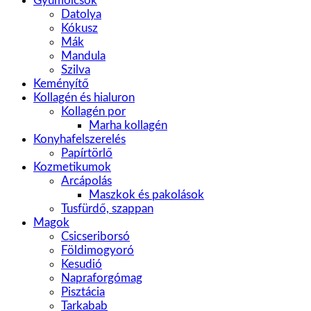
Gyümölcsök
Datolya
Kókusz
Mák
Mandula
Szilva
Keményítő
Kollagén és hialuron
Kollagén por
Marha kollagén
Konyhafelszerelés
Papírtörlő
Kozmetikumok
Arcápolás
Maszkok és pakolások
Tusfürdő, szappan
Magok
Csicseriborsó
Földimogyoró
Kesudió
Napraforgómag
Pisztácia
Tarkabab