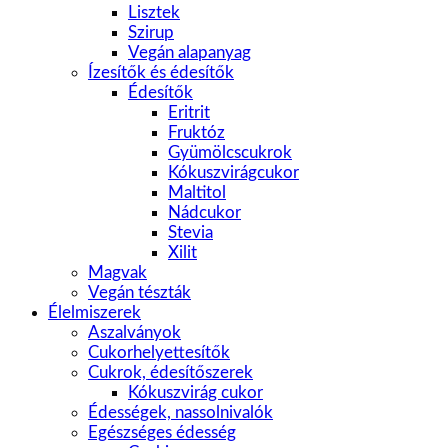
Lisztek
Szirup
Vegán alapanyag
Ízesítők és édesítők
Édesítők
Eritrit
Fruktóz
Gyümölcscukrok
Kókuszvirágcukor
Maltitol
Nádcukor
Stevia
Xilit
Magvak
Vegán tészták
Élelmiszerek
Aszalványok
Cukorhelyettesítők
Cukrok, édesítőszerek
Kókuszvirág cukor
Édességek, nassolnivalók
Egészséges édesség