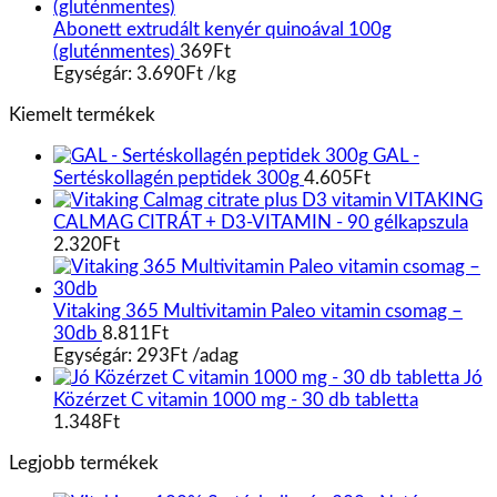
Abonett extrudált kenyér quinoával 100g
(gluténmentes)
369
Ft
Egységár:
3.690
Ft
/
kg
Kiemelt termékek
GAL -
Sertéskollagén peptidek 300g
4.605
Ft
VITAKING
CALMAG CITRÁT + D3-VITAMIN - 90 gélkapszula
2.320
Ft
Vitaking 365 Multivitamin Paleo vitamin csomag –
30db
8.811
Ft
Egységár:
293
Ft
/
adag
Jó
Közérzet C vitamin 1000 mg - 30 db tabletta
1.348
Ft
Legjobb termékek