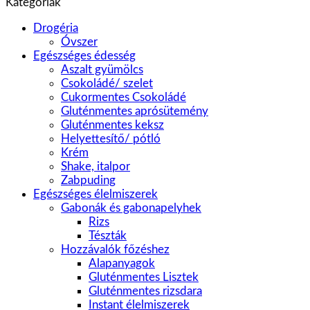
Kategóriák
Drogéria
Óvszer
Egészséges édesség
Aszalt gyümölcs
Csokoládé/ szelet
Cukormentes Csokoládé
Gluténmentes aprósütemény
Gluténmentes keksz
Helyettesítő/ pótló
Krém
Shake, italpor
Zabpuding
Egészséges élelmiszerek
Gabonák és gabonapelyhek
Rizs
Tészták
Hozzávalók főzéshez
Alapanyagok
Gluténmentes Lisztek
Gluténmentes rizsdara
Instant élelmiszerek