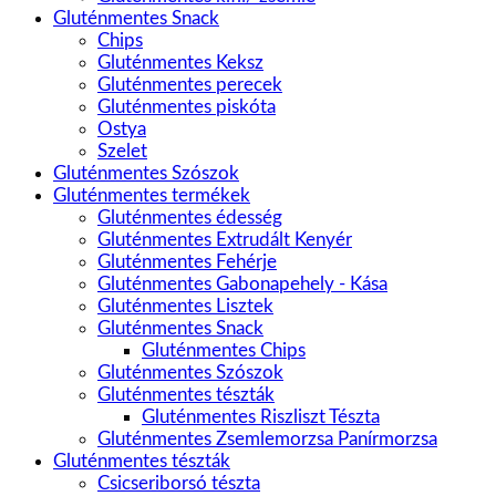
Gluténmentes Snack
Chips
Gluténmentes Keksz
Gluténmentes perecek
Gluténmentes piskóta
Ostya
Szelet
Gluténmentes Szószok
Gluténmentes termékek
Gluténmentes édesség
Gluténmentes Extrudált Kenyér
Gluténmentes Fehérje
Gluténmentes Gabonapehely - Kása
Gluténmentes Lisztek
Gluténmentes Snack
Gluténmentes Chips
Gluténmentes Szószok
Gluténmentes tészták
Gluténmentes Riszliszt Tészta
Gluténmentes Zsemlemorzsa Panírmorzsa
Gluténmentes tészták
Csicseriborsó tészta