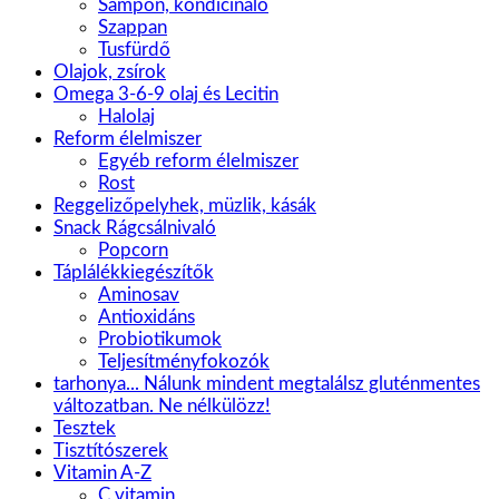
Sampon, kondícináló
Szappan
Tusfürdő
Olajok, zsírok
Omega 3-6-9 olaj és Lecitin
Halolaj
Reform élelmiszer
Egyéb reform élelmiszer
Rost
Reggelizőpelyhek, müzlik, kásák
Snack Rágcsálnivaló
Popcorn
Táplálékkiegészítők
Aminosav
Antioxidáns
Probiotikumok
Teljesítményfokozók
tarhonya... Nálunk mindent megtalálsz gluténmentes
változatban. Ne nélkülözz!
Tesztek
Tisztítószerek
Vitamin A-Z
C vitamin