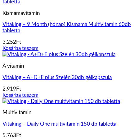
Kismamavitamin
Vitaking – 9 Month (hónap) Kismama Multivitamin 60db
tabletta
3.252
Ft
Kosárba teszem
A vitamin
Vitaking – A+D+E plus Szelén 30db gélkapszula
2.919
Ft
Kosárba teszem
Multivitamin
Vitaking – Daily One multivitamin 150 db tabletta
5.763
Ft