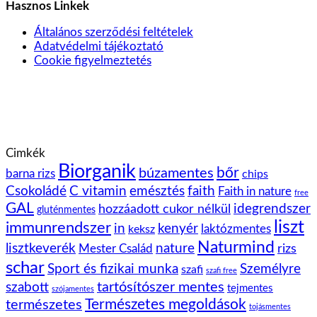
Hasznos Linkek
Általános szerződési feltételek
Adatvédelmi tájékoztató
Cookie figyelmeztetés
Cimkék
Biorganik
bőr
búzamentes
barna rizs
chips
Csokoládé
C vitamin
emésztés
faith
Faith in nature
free
GAL
idegrendszer
hozzáadott cukor nélkül
gluténmentes
liszt
immunrendszer
kenyér
in
laktózmentes
keksz
Naturmind
lisztkeverék
nature
rizs
Mester Család
schar
Sport és fizikai munka
Személyre
szafi
szafi free
tartósítószer mentes
szabott
tejmentes
szójamentes
Természetes megoldások
természetes
tojásmentes