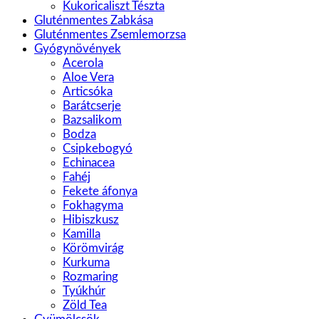
Kukoricaliszt Tészta
Gluténmentes Zabkása
Gluténmentes Zsemlemorzsa
Gyógynövények
Acerola
Aloe Vera
Articsóka
Barátcserje
Bazsalikom
Bodza
Csipkebogyó
Echinacea
Fahéj
Fekete áfonya
Fokhagyma
Hibiszkusz
Kamilla
Körömvirág
Kurkuma
Rozmaring
Tyúkhúr
Zöld Tea