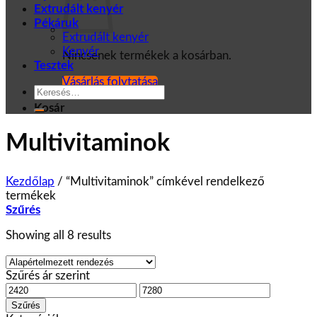
Extrudált kenyér
Pékáruk
Extrudált kenyér
Kenyér
Nincsenek termékek a kosárban.
Tesztek
Vásárlás folytatása
Keresés
a
Kosár
következőre:
Multivitaminok
Kezdőlap
/
“Multivitaminok” címkével rendelkező
termékek
Szűrés
Showing all 8 results
Szűrés ár szerint
Min
Max
ár
ár
Szűrés