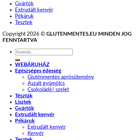
Gyártók
Extrudált kenyér
Pékáruk
Tesztek
Copyright 2026 ©
GLUTENMENTES.EU MINDEN JOG
FENNTARTVA
Keresés
a
következőre:
WEBÁRUHÁZ
Egészséges édesség
Gluténmentes aprósütemény
Aszalt gyümölcs
Csokoládé/ szelet
Tészták
Lisztek
Gyártók
Extrudált kenyér
Pékáruk
Extrudált kenyér
Kenyér
Tesztek