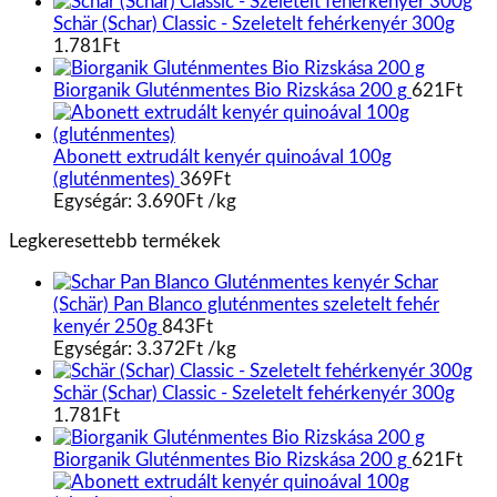
Schär (Schar) Classic - Szeletelt fehérkenyér 300g
1.781
Ft
Biorganik Gluténmentes Bio Rizskása 200 g
621
Ft
Abonett extrudált kenyér quinoával 100g
(gluténmentes)
369
Ft
Egységár:
3.690
Ft
/
kg
Legkeresettebb termékek
Schar
(Schär) Pan Blanco gluténmentes szeletelt fehér
kenyér 250g
843
Ft
Egységár:
3.372
Ft
/
kg
Schär (Schar) Classic - Szeletelt fehérkenyér 300g
1.781
Ft
Biorganik Gluténmentes Bio Rizskása 200 g
621
Ft