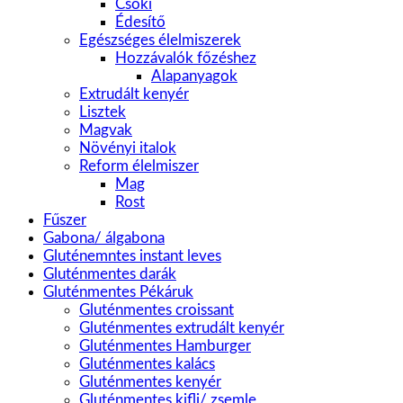
Csoki
Édesítő
Egészséges élelmiszerek
Hozzávalók főzéshez
Alapanyagok
Extrudált kenyér
Lisztek
Magvak
Növényi italok
Reform élelmiszer
Mag
Rost
Fűszer
Gabona/ álgabona
Gluténemntes instant leves
Gluténmentes darák
Gluténmentes Pékáruk
Gluténmentes croissant
Gluténmentes extrudált kenyér
Gluténmentes Hamburger
Gluténmentes kalács
Gluténmentes kenyér
Gluténmentes kifli/ zsemle