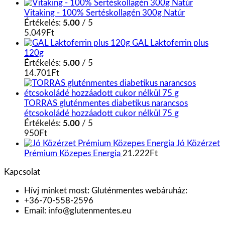
Vitaking - 100% Sertéskollagén 300g Natúr
Értékelés:
5.00
/ 5
5.049
Ft
GAL Laktoferrin plus
120g
Értékelés:
5.00
/ 5
14.701
Ft
TORRAS gluténmentes diabetikus narancsos
étcsokoládé hozzáadott cukor nélkül 75 g
Értékelés:
5.00
/ 5
950
Ft
Jó Közérzet
Prémium Közepes Energia
21.222
Ft
Kapcsolat
Hívj minket most:
Gluténmentes webáruház:
+36-70-558-2596
Email:
info@glutenmentes.eu