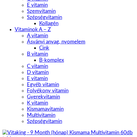
E vitamin
Szemvitamin
Szépségvitamin
Kollagén
Vitaminok A – Z
A vitamin
Ásványi anyag, nyomelem
Cink
B vitamin
B-komplex
C vitamin
D vitamin
E vitamin
Egyéb vitamin
Folyékony vitamin
Gyerekvitamin
K vitamin
Kismamavitamin
Multivitamin
Szépségvitamin