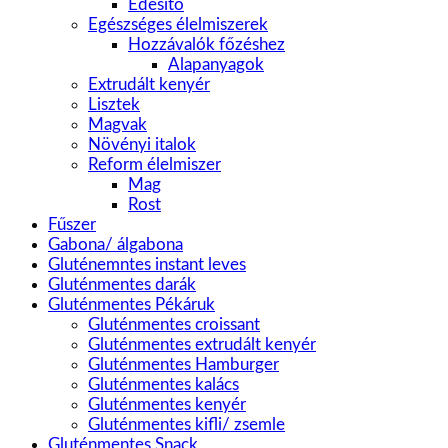
Édesítő
Egészséges élelmiszerek
Hozzávalók főzéshez
Alapanyagok
Extrudált kenyér
Lisztek
Magvak
Növényi italok
Reform élelmiszer
Mag
Rost
Fűszer
Gabona/ álgabona
Gluténemntes instant leves
Gluténmentes darák
Gluténmentes Pékáruk
Gluténmentes croissant
Gluténmentes extrudált kenyér
Gluténmentes Hamburger
Gluténmentes kalács
Gluténmentes kenyér
Gluténmentes kifli/ zsemle
Gluténmentes Snack