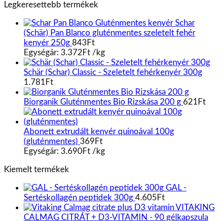
Legkeresettebb termékek
Schar
(Schär) Pan Blanco gluténmentes szeletelt fehér
kenyér 250g
843
Ft
Egységár:
3.372
Ft
/
kg
Schär (Schar) Classic - Szeletelt fehérkenyér 300g
1.781
Ft
Biorganik Gluténmentes Bio Rizskása 200 g
621
Ft
Abonett extrudált kenyér quinoával 100g
(gluténmentes)
369
Ft
Egységár:
3.690
Ft
/
kg
Kiemelt termékek
GAL -
Sertéskollagén peptidek 300g
4.605
Ft
VITAKING
CALMAG CITRÁT + D3-VITAMIN - 90 gélkapszula