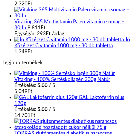
2.320
Ft
Vitaking 365 Multivitamin Paleo vitamin csomag –
30db
8.811
Ft
Egységár:
293
Ft
/
adag
Jó
Közérzet C vitamin 1000 mg - 30 db tabletta
1.348
Ft
Legjobb termékek
Vitaking - 100% Sertéskollagén 300g Natúr
Értékelés:
5.00
/ 5
5.049
Ft
GAL Laktoferrin plus
120g
Értékelés:
5.00
/ 5
14.701
Ft
TORRAS gluténmentes diabetikus narancsos