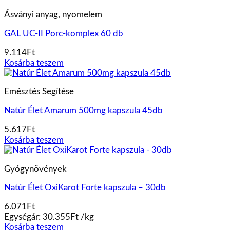
Ásványi anyag, nyomelem
GAL UC-II Porc-komplex 60 db
9.114
Ft
Kosárba teszem
Emésztés Segítése
Natúr Élet Amarum 500mg kapszula 45db
5.617
Ft
Kosárba teszem
Gyógynövények
Natúr Élet OxiKarot Forte kapszula – 30db
6.071
Ft
Egységár:
30.355
Ft
/
kg
Kosárba teszem