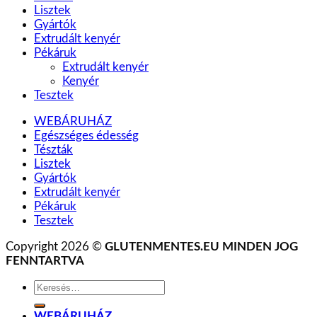
Lisztek
Gyártók
Extrudált kenyér
Pékáruk
Extrudált kenyér
Kenyér
Tesztek
WEBÁRUHÁZ
Egészséges édesség
Tészták
Lisztek
Gyártók
Extrudált kenyér
Pékáruk
Tesztek
Copyright 2026 ©
GLUTENMENTES.EU MINDEN JOG
FENNTARTVA
Keresés
a
következőre:
WEBÁRUHÁZ