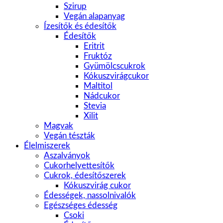
Szirup
Vegán alapanyag
Ízesítők és édesítők
Édesítők
Eritrit
Fruktóz
Gyümölcscukrok
Kókuszvirágcukor
Maltitol
Nádcukor
Stevia
Xilit
Magvak
Vegán tészták
Élelmiszerek
Aszalványok
Cukorhelyettesítők
Cukrok, édesítőszerek
Kókuszvirág cukor
Édességek, nassolnivalók
Egészséges édesség
Csoki