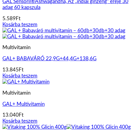
GAL Sensoril®Ashwagandha, Az „indiai ginzeng” ereje 30
adag 60 kapszula
5.589
Ft
Kosárba teszem
Multivitamin
GAL+ BABAVÁRÓ 22,9G+44,4G+138,6G
13.845
Ft
Kosárba teszem
Multivitamin
GAL+ Multivitamin
13.040
Ft
Kosárba teszem