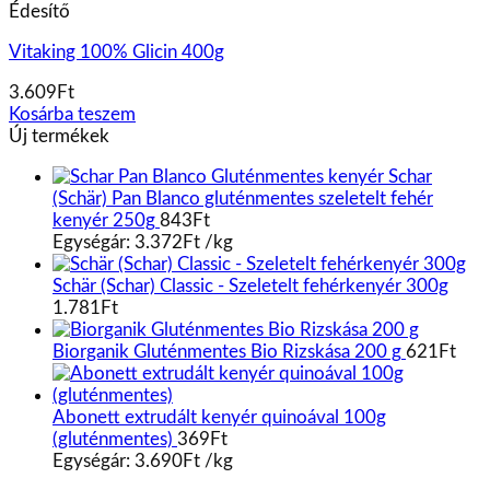
Édesítő
Vitaking 100% Glicin 400g
3.609
Ft
Kosárba teszem
Új termékek
Schar
(Schär) Pan Blanco gluténmentes szeletelt fehér
kenyér 250g
843
Ft
Egységár:
3.372
Ft
/
kg
Schär (Schar) Classic - Szeletelt fehérkenyér 300g
1.781
Ft
Biorganik Gluténmentes Bio Rizskása 200 g
621
Ft
Abonett extrudált kenyér quinoával 100g
(gluténmentes)
369
Ft
Egységár:
3.690
Ft
/
kg