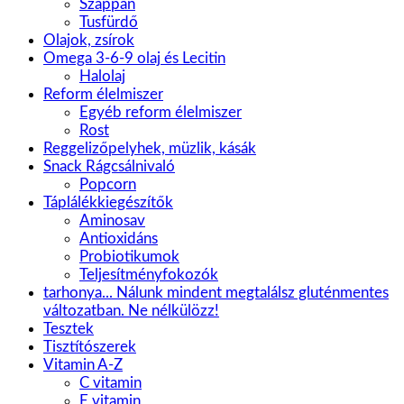
Szappan
Tusfürdő
Olajok, zsírok
Omega 3-6-9 olaj és Lecitin
Halolaj
Reform élelmiszer
Egyéb reform élelmiszer
Rost
Reggelizőpelyhek, müzlik, kásák
Snack Rágcsálnivaló
Popcorn
Táplálékkiegészítők
Aminosav
Antioxidáns
Probiotikumok
Teljesítményfokozók
tarhonya... Nálunk mindent megtalálsz gluténmentes
változatban. Ne nélkülözz!
Tesztek
Tisztítószerek
Vitamin A-Z
C vitamin
E vitamin