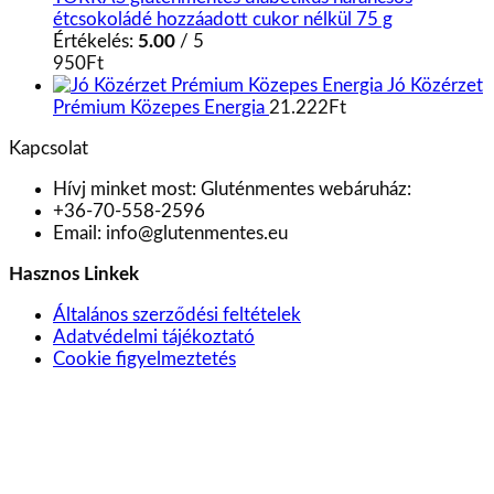
étcsokoládé hozzáadott cukor nélkül 75 g
Értékelés:
5.00
/ 5
950
Ft
Jó Közérzet
Prémium Közepes Energia
21.222
Ft
Kapcsolat
Hívj minket most:
Gluténmentes webáruház:
+36-70-558-2596
Email:
info@glutenmentes.eu
Hasznos Linkek
Általános szerződési feltételek
Adatvédelmi tájékoztató
Cookie figyelmeztetés