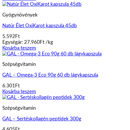
Gyógynövények
Natúr Élet OxiKarot kapszula 45db
5.592
Ft
Egységár:
27.960
Ft
/
kg
Kosárba teszem
Szépségvitamin
GAL – Omega-3 Eco 90g 60 db lágykapszula
6.301
Ft
Kosárba teszem
Szépségvitamin
GAL – Sertéskollagén peptidek 300g
4.605
Ft