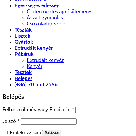
Egészséges édesség
Gluténmentes aprósütemény
Aszalt gyümölcs
Csokoládé/ szelet
Tészták
Lisztek
Gyártók
Extrudált kenyér
Pékáruk
Extrudált kenyér
Kenyér
Tesztek
Belépés
(+36) 70 558 2596
Belépés
Felhasználónév vagy Email cím
*
Jelszó
*
Emlékezz rám
Belépés