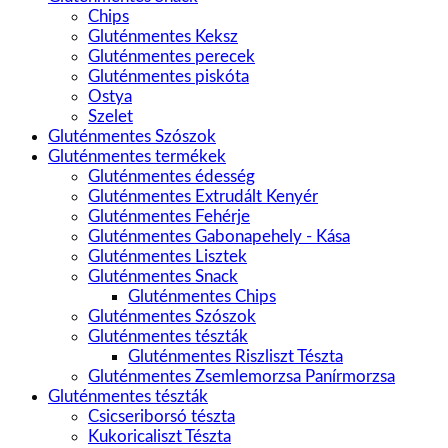
Chips
Gluténmentes Keksz
Gluténmentes perecek
Gluténmentes piskóta
Ostya
Szelet
Gluténmentes Szószok
Gluténmentes termékek
Gluténmentes édesség
Gluténmentes Extrudált Kenyér
Gluténmentes Fehérje
Gluténmentes Gabonapehely - Kása
Gluténmentes Lisztek
Gluténmentes Snack
Gluténmentes Chips
Gluténmentes Szószok
Gluténmentes tészták
Gluténmentes Riszliszt Tészta
Gluténmentes Zsemlemorzsa Panírmorzsa
Gluténmentes tészták
Csicseriborsó tészta
Kukoricaliszt Tészta