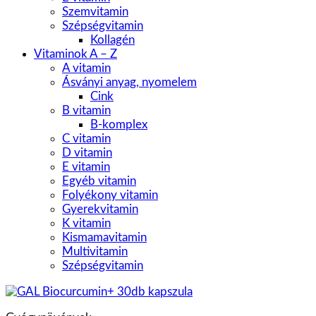
Szemvitamin
Szépségvitamin
Kollagén
Vitaminok A – Z
A vitamin
Ásványi anyag, nyomelem
Cink
B vitamin
B-komplex
C vitamin
D vitamin
E vitamin
Egyéb vitamin
Folyékony vitamin
Gyerekvitamin
K vitamin
Kismamavitamin
Multivitamin
Szépségvitamin