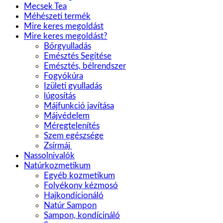
Mecsek Tea
Méhészeti termék
Mire keres megoldást
Mire keres megoldást?
Bőrgyulladás
Emésztés Segítése
Emésztés, bélrendszer
Fogyókúra
Izületi gyulladás
lúgosítás
Májfunkció javítása
Májvédelem
Méregtelenítés
Szem egészsége
Zsírmáj
Nassolnivalók
Natúrkozmetikum
Egyéb kozmetikum
Folyékony kézmosó
Hajkondícionáló
Natúr Sampon
Sampon, kondícináló