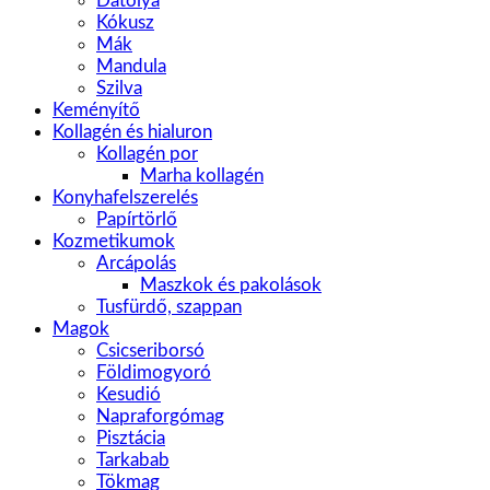
Datolya
Kókusz
Mák
Mandula
Szilva
Keményítő
Kollagén és hialuron
Kollagén por
Marha kollagén
Konyhafelszerelés
Papírtörlő
Kozmetikumok
Arcápolás
Maszkok és pakolások
Tusfürdő, szappan
Magok
Csicseriborsó
Földimogyoró
Kesudió
Napraforgómag
Pisztácia
Tarkabab
Tökmag