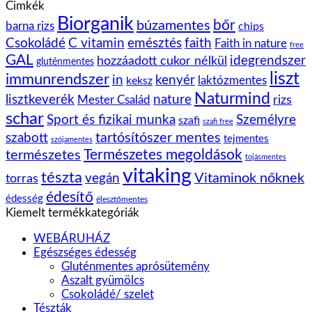
Cimkék
Biorganik
bőr
búzamentes
barna rizs
chips
Csokoládé
C vitamin
emésztés
faith
Faith in nature
free
GAL
idegrendszer
hozzáadott cukor nélkül
gluténmentes
liszt
immunrendszer
kenyér
in
laktózmentes
keksz
Naturmind
lisztkeverék
nature
rizs
Mester Család
schar
Sport és fizikai munka
Személyre
szafi
szafi free
tartósítószer mentes
szabott
tejmentes
szójamentes
Természetes megoldások
természetes
tojásmentes
vitaking
tészta
vegán
Vitaminok nőknek
torras
édesítő
édesség
élesztőmentes
Kiemelt termékkategóriák
WEBÁRUHÁZ
Egészséges édesség
Gluténmentes aprósütemény
Aszalt gyümölcs
Csokoládé/ szelet
Tészták