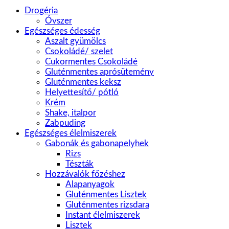
Drogéria
Óvszer
Egészséges édesség
Aszalt gyümölcs
Csokoládé/ szelet
Cukormentes Csokoládé
Gluténmentes aprósütemény
Gluténmentes keksz
Helyettesítő/ pótló
Krém
Shake, italpor
Zabpuding
Egészséges élelmiszerek
Gabonák és gabonapelyhek
Rizs
Tészták
Hozzávalók főzéshez
Alapanyagok
Gluténmentes Lisztek
Gluténmentes rizsdara
Instant élelmiszerek
Lisztek