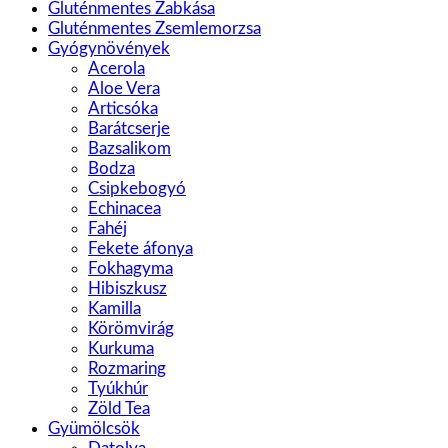
Gluténmentes Zabkása
Gluténmentes Zsemlemorzsa
Gyógynövények
Acerola
Aloe Vera
Articsóka
Barátcserje
Bazsalikom
Bodza
Csipkebogyó
Echinacea
Fahéj
Fekete áfonya
Fokhagyma
Hibiszkusz
Kamilla
Körömvirág
Kurkuma
Rozmaring
Tyúkhúr
Zöld Tea
Gyümölcsök