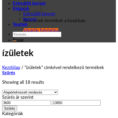
Extrudált kenyér
Pékáruk
Extrudált kenyér
Kenyér
Nincsenek termékek a kosárban.
Tesztek
Vásárlás folytatása
Keresés
a
Kosár
következőre:
ízületek
Kezdőlap
/
“ízületek” címkével rendelkező termékek
Szűrés
Showing all 18 results
Szűrés ár szerint
Min
Max
ár
ár
Szűrés
Kategóriák