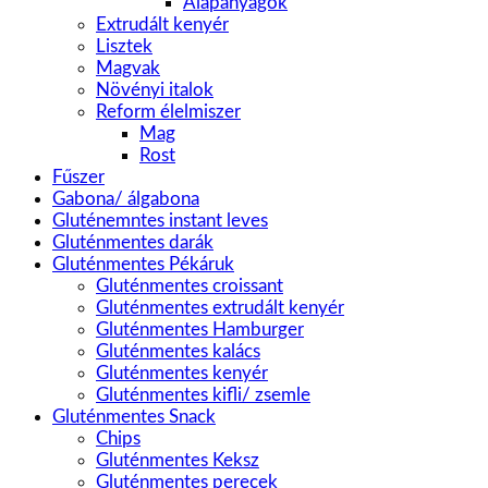
Alapanyagok
Extrudált kenyér
Lisztek
Magvak
Növényi italok
Reform élelmiszer
Mag
Rost
Fűszer
Gabona/ álgabona
Gluténemntes instant leves
Gluténmentes darák
Gluténmentes Pékáruk
Gluténmentes croissant
Gluténmentes extrudált kenyér
Gluténmentes Hamburger
Gluténmentes kalács
Gluténmentes kenyér
Gluténmentes kifli/ zsemle
Gluténmentes Snack
Chips
Gluténmentes Keksz
Gluténmentes perecek