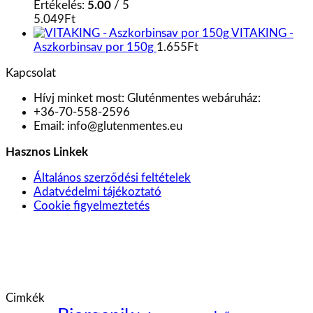
Értékelés:
5.00
/ 5
5.049
Ft
VITAKING -
Aszkorbinsav por 150g
1.655
Ft
Kapcsolat
Hívj minket most:
Gluténmentes webáruház:
+36-70-558-2596
Email:
info@glutenmentes.eu
Hasznos Linkek
Általános szerződési feltételek
Adatvédelmi tájékoztató
Cookie figyelmeztetés
Cimkék