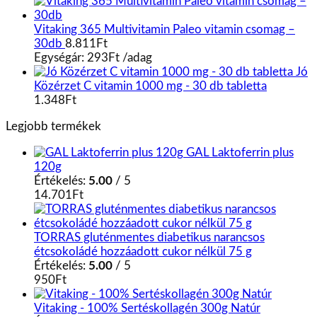
Vitaking 365 Multivitamin Paleo vitamin csomag –
30db
8.811
Ft
Egységár:
293
Ft
/
adag
Jó
Közérzet C vitamin 1000 mg - 30 db tabletta
1.348
Ft
Legjobb termékek
GAL Laktoferrin plus
120g
Értékelés:
5.00
/ 5
14.701
Ft
TORRAS gluténmentes diabetikus narancsos
étcsokoládé hozzáadott cukor nélkül 75 g
Értékelés:
5.00
/ 5
950
Ft
Vitaking - 100% Sertéskollagén 300g Natúr