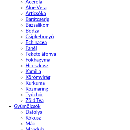
Acerola
Aloe Vera
Articsóka
Barátcserje
Bazsalikom
Bodza
Csipkebogyó
Echinacea
Fahéj
Fekete áfonya
Fokhagyma
Hibiszkusz
Kamilla
Körömvirág
Kurkuma
Rozmaring
Tyúkhúr
Zöld Tea
Gyümölcsök
Datolya
Kókusz
Mák
Mandula