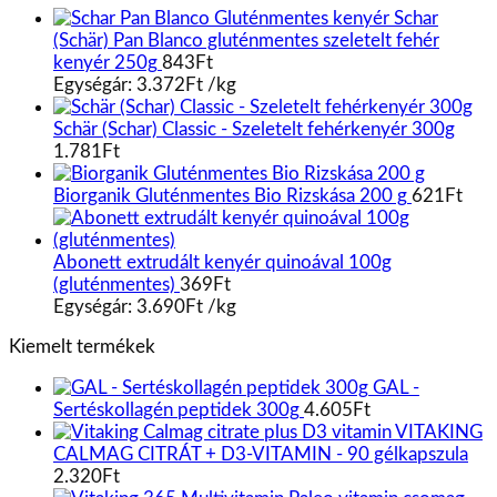
Schar
(Schär) Pan Blanco gluténmentes szeletelt fehér
kenyér 250g
843
Ft
Egységár:
3.372
Ft
/
kg
Schär (Schar) Classic - Szeletelt fehérkenyér 300g
1.781
Ft
Biorganik Gluténmentes Bio Rizskása 200 g
621
Ft
Abonett extrudált kenyér quinoával 100g
(gluténmentes)
369
Ft
Egységár:
3.690
Ft
/
kg
Kiemelt termékek
GAL -
Sertéskollagén peptidek 300g
4.605
Ft
VITAKING
CALMAG CITRÁT + D3-VITAMIN - 90 gélkapszula
2.320
Ft