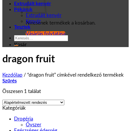
Extrudált kenyér
Pékáruk
Extrudált kenyér
Kenyér
Nincsenek termékek a kosárban.
Tesztek
Vásárlás folytatása
Keresés
a
Kosár
következőre:
dragon fruit
Kezdőlap
/
“dragon fruit” címkével rendelkező termékek
Szűrés
Összesen 1 találat
Kategóriák
Drogéria
Óvszer
Egészséges édesség