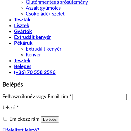
Gluténmentes aprósütemény
Aszalt gyümölcs
Csokoládé/ szelet
Tészták
Lisztek
Gyártók
Extrudált kenyér
Pékáruk
Extrudált kenyér
Kenyér
Tesztek
Belépés
(+36) 70 558 2596
Belépés
Felhasználónév vagy Email cím
*
Jelszó
*
Emlékezz rám
Belépés
Elfelejtett jelszó?