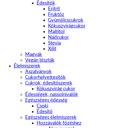
Édesítők
Eritrit
Fruktóz
Gyümölcscukrok
Kókuszvirágcukor
Maltitol
Nádcukor
Stevia
Xilit
Magvak
Vegán tészták
Élelmiszerek
Aszalványok
Cukorhelyettesítők
Cukrok, édesítőszerek
Kókuszvirág cukor
Édességek, nassolnivalók
Egészséges édesség
Csoki
Édesítő
Egészséges élelmiszerek
Hozzávalók főzéshez