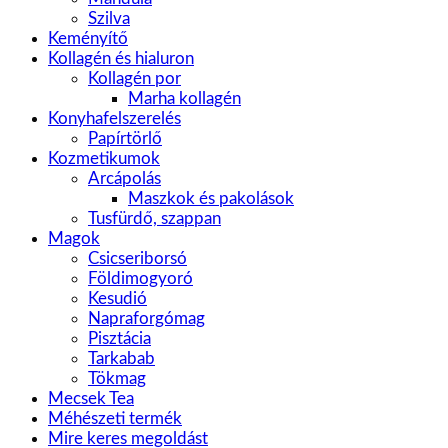
Szilva
Keményítő
Kollagén és hialuron
Kollagén por
Marha kollagén
Konyhafelszerelés
Papírtörlő
Kozmetikumok
Arcápolás
Maszkok és pakolások
Tusfürdő, szappan
Magok
Csicseriborsó
Földimogyoró
Kesudió
Napraforgómag
Pisztácia
Tarkabab
Tökmag
Mecsek Tea
Méhészeti termék
Mire keres megoldást