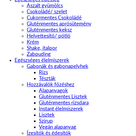
Aszalt gyümölcs
Csokoládé/ szelet
Cukormentes Csokoládé
Gluténmentes aprósütemény
Gluténmentes keksz
Helyettesítő/ pótló
Krém
Shake, italpor
Zabpuding
Egészséges élelmiszerek
Gabonák és gabonapelyhek
Rizs
Tészták
Hozzávalók főzéshez
Alapanyagok
Gluténmentes Lisztek
Gluténmentes rizsdara
Instant élelmiszerek
Lisztek
Szirup
Vegán alapanyag
Ízesítők és édesítők