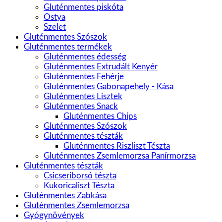
Gluténmentes piskóta
Ostya
Szelet
Gluténmentes Szószok
Gluténmentes termékek
Gluténmentes édesség
Gluténmentes Extrudált Kenyér
Gluténmentes Fehérje
Gluténmentes Gabonapehely - Kása
Gluténmentes Lisztek
Gluténmentes Snack
Gluténmentes Chips
Gluténmentes Szószok
Gluténmentes tészták
Gluténmentes Riszliszt Tészta
Gluténmentes Zsemlemorzsa Panírmorzsa
Gluténmentes tészták
Csicseriborsó tészta
Kukoricaliszt Tészta
Gluténmentes Zabkása
Gluténmentes Zsemlemorzsa
Gyógynövények