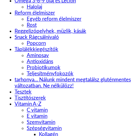
Omega 3-6-9 olaj és Lecitin
Halolaj
Reform élelmiszer
Egyéb reform élelmiszer
Rost
Reggelizőpelyhek, müzlik, kásák
Snack Rágcsálnivaló
Popcorn
Táplálékkiegészítők
Aminosav
Antioxidáns
Probiotikumok
Teljesítményfokozók
tarhonya... Nálunk mindent megtalálsz gluténmentes
változatban. Ne nélkülözz!
Tesztek
Tisztítószerek
Vitamin A-Z
C vitamin
E vitamin
Szemvitamin
Szépségvitamin
Kollagén