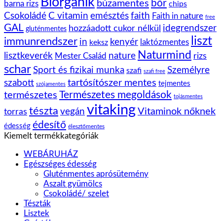
Biorganik
bőr
búzamentes
barna rizs
chips
Csokoládé
C vitamin
emésztés
faith
Faith in nature
free
GAL
idegrendszer
hozzáadott cukor nélkül
gluténmentes
liszt
immunrendszer
kenyér
in
laktózmentes
keksz
Naturmind
lisztkeverék
nature
rizs
Mester Család
schar
Sport és fizikai munka
Személyre
szafi
szafi free
tartósítószer mentes
szabott
tejmentes
szójamentes
Természetes megoldások
természetes
tojásmentes
vitaking
tészta
vegán
Vitaminok nőknek
torras
édesítő
édesség
élesztőmentes
Kiemelt termékkategóriák
WEBÁRUHÁZ
Egészséges édesség
Gluténmentes aprósütemény
Aszalt gyümölcs
Csokoládé/ szelet
Tészták
Lisztek