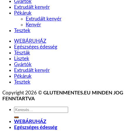
Gyártók
Extrudált kenyér
Pékáruk
Extrudált kenyér
Kenyér
Tesztek
WEBÁRUHÁZ
Egészséges édesség
Tészták
Lisztek
Gyártók
Extrudált kenyér
Pékáruk
Tesztek
Copyright 2026 ©
GLUTENMENTES.EU MINDEN JOG
FENNTARTVA
Keresés
a
következőre:
WEBÁRUHÁZ
Egészséges édesség