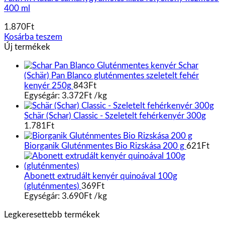
400 ml
1.870
Ft
Kosárba teszem
Új termékek
Schar
(Schär) Pan Blanco gluténmentes szeletelt fehér
kenyér 250g
843
Ft
Egységár:
3.372
Ft
/
kg
Schär (Schar) Classic - Szeletelt fehérkenyér 300g
1.781
Ft
Biorganik Gluténmentes Bio Rizskása 200 g
621
Ft
Abonett extrudált kenyér quinoával 100g
(gluténmentes)
369
Ft
Egységár:
3.690
Ft
/
kg
Legkeresettebb termékek