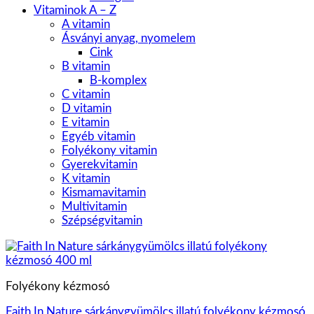
Vitaminok A – Z
A vitamin
Ásványi anyag, nyomelem
Cink
B vitamin
B-komplex
C vitamin
D vitamin
E vitamin
Egyéb vitamin
Folyékony vitamin
Gyerekvitamin
K vitamin
Kismamavitamin
Multivitamin
Szépségvitamin
Folyékony kézmosó
Faith In Nature sárkánygyümölcs illatú folyékony kézmosó