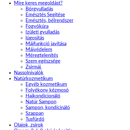
Mire keres megoldást?
Bőrgyulladás
Emésztés Segítése
Emésztés, bélrendszer
Fogyókúra
Izületi gyulladás
lúgosítás
Májfunkció javítása
Májvédelem
Méregtelenítés
Szem egészsége
Zsírmáj
Nassolnivalók
Natúrkozmetikum
Egyéb kozmetikum
Folyékony kézmosó
Hajkondícionáló
Natúr Sampon
Sampon, kondícináló
Szappan
Tusfürdő
Olajok, zsírok