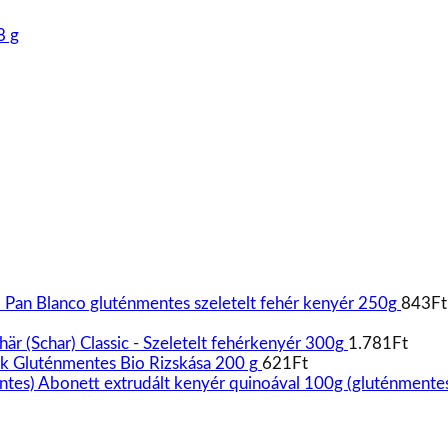
8 g
) Pan Blanco gluténmentes szeletelt fehér kenyér 250g
843
Ft
här (Schar) Classic - Szeletelt fehérkenyér 300g
1.781
Ft
ik Gluténmentes Bio Rizskása 200 g
621
Ft
Abonett extrudált kenyér quinoával 100g (gluténmente