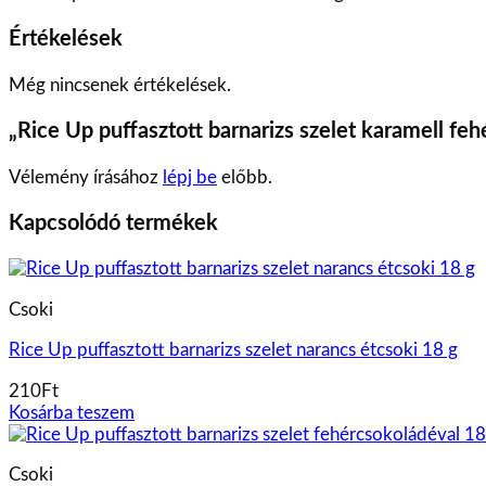
Értékelések
Még nincsenek értékelések.
„Rice Up puffasztott barnarizs szelet karamell feh
Vélemény írásához
lépj be
előbb.
Kapcsolódó termékek
Csoki
Rice Up puffasztott barnarizs szelet narancs étcsoki 18 g
210
Ft
Kosárba teszem
Csoki