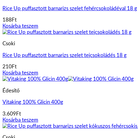
Rice Up puffasztott barnarizs szelet fehércsokoládéval 18 g
188
Ft
Kosárba teszem
Csoki
Rice Up puffasztott barnarizs szelet tejcsokoládés 18 g
210
Ft
Kosárba teszem
Édesítő
Vitaking 100% Glicin 400g
3.609
Ft
Kosárba teszem
Csoki