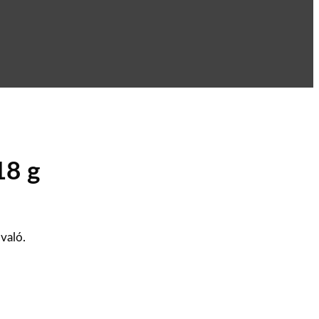
18 g
való.