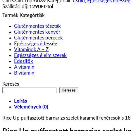
Cikkszám:
rup-0039
Kategóriák:
Csoki
,
Egészséges édesség
barnarizs
Szállítási díj:
1290Ft-tól
szelet
Termék Kategórtiák
karamell
fehércsoki
Gluténmentes tészták
18
Gluténmentes kenyér
g
Gluténmentes perecek
mennyiség
Egészséges édesség
Vitaminok A – Z
Egészséges élelmiszerek
Édesítők
A vitamin
B vitamin
Keresés
Keresés
Leírás
Vélemények (0)
Rice Up puffasztott barnarizs szelet karamell fehércsokis 18