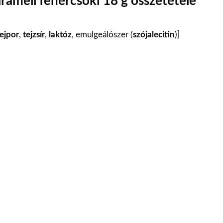
aramell fehércsoki 18 g összetétele
tejpor
,
tejzsír
,
laktóz
, emulgeálószer (
szójalecitin
)]