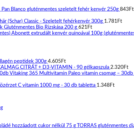
) Pan Blanco gluténmentes szeletelt fehér kenyér 250g
843
Ft
här (Schar) Classic - Szeletelt fehérkenyér 300g
1.781
Ft
ik Gluténmentes Bio Rizskása 200 g
621
Ft
Abonett extrudált kenyér quinoával 100g (gluténmente
llagén peptidek 300g
4.605
Ft
ALMAG CITRÁT + D3-VITAMIN - 90 gélkapszula
2.320
Ft
Vitaking 365 Multivitamin Paleo vitamin csomag – 30db
özérzet C vitamin 1000 mg - 30 db tabletta
1.348
Ft
0g
TORRAS gluténmentes dia