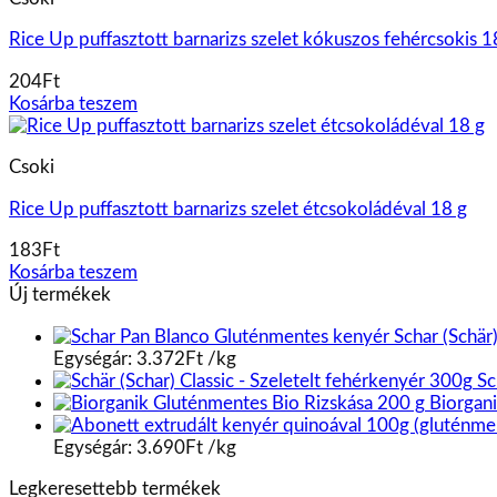
Rice Up puffasztott barnarizs szelet kókuszos fehércsokis 1
204
Ft
Kosárba teszem
Csoki
Rice Up puffasztott barnarizs szelet étcsokoládéval 18 g
183
Ft
Kosárba teszem
Új termékek
Schar (Schär
Egységár:
3.372
Ft
/
kg
Sc
Biorgan
Egységár:
3.690
Ft
/
kg
Legkeresettebb termékek