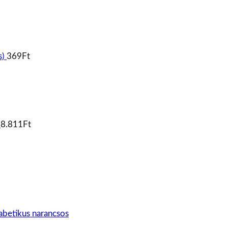
s)
369
Ft
8.811
Ft
betikus narancsos