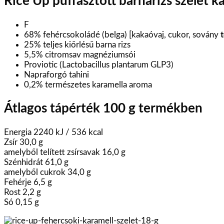
Rice Up puffasztott barnarizs szelet k
F
68% fehércsokoládé (belga) [kakaóvaj, cukor, sovány
25% teljes kiőrlésű barna rizs
5,5% citromsav magnéziumsói
Proviotic (Lactobacillus plantarum GLP3)
Napraforgó tahini
0,2% természetes karamella aroma
Átlagos tápérték 100 g termékben
Energia 2240 kJ / 536 kcal
Zsír 30,0 g
amelyből telített zsírsavak 16,0 g
Szénhidrát 61,0 g
amelyből cukrok 34,0 g
Fehérje 6,5 g
Rost 2,2 g
Só 0,15 g