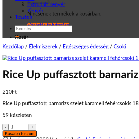
Extrudált kenyér
Kenyér
Nincsenek termékek a kosárban.
Tesztek
Vásárlás folytatása
Keresés
a
Kosár
következőre:
Kezdőlap
/
Élelmiszerek
/
Egészséges édesség
/
Csoki
Rice Up puffasztott barnariz
210
Ft
Rice Up puffasztott barnarizs szelet karamell fehércsokis 18
59 készleten
Rice
Up
Kosárba teszem
puffasztott