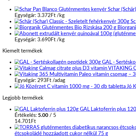
Schar (Schär
Egységár:
3.372
Ft
/
kg
Sc
Biorgan
Egységár:
3.690
Ft
/
kg
Kiemelt termékek
GAL - Sertésko
VITAKING C
Egységár:
293
Ft
/
adag
Jó K
Legjobb termékek
GAL Laktoferrin plus 12
Értékelés:
5.00
/ 5
14.701
Ft
étcsokoládé hozzáadott cukor nélkül 75 g