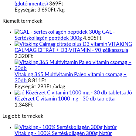
(gluténmentes)
369
Ft
Egységár:
3.690
Ft
/
kg
Kiemelt termékek
GAL -
Sertéskollagén peptidek 300g
4.605
Ft
VITAKING
CALMAG CITRÁT + D3-VITAMIN - 90 gélkapszula
2.320
Ft
Vitaking 365 Multivitamin Paleo vitamin csomag –
30db
8.811
Ft
Egységár:
293
Ft
/
adag
Jó
Közérzet C vitamin 1000 mg - 30 db tabletta
1.348
Ft
Legjobb termékek
Vitaking - 100% Sertéskollagén 300g Natúr