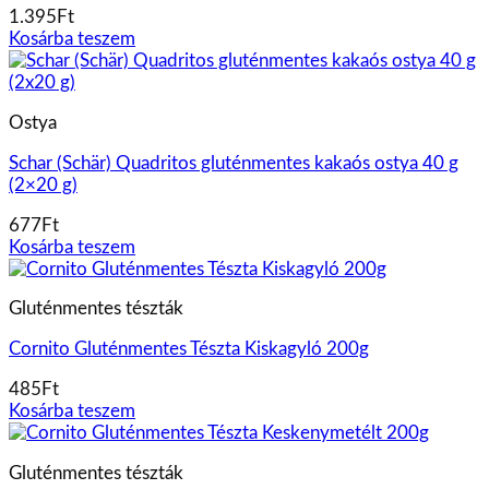
1.395
Ft
Kosárba teszem
Ostya
Schar (Schär) Quadritos gluténmentes kakaós ostya 40 g
(2×20 g)
677
Ft
Kosárba teszem
Gluténmentes tészták
Cornito Gluténmentes Tészta Kiskagyló 200g
485
Ft
Kosárba teszem
Gluténmentes tészták