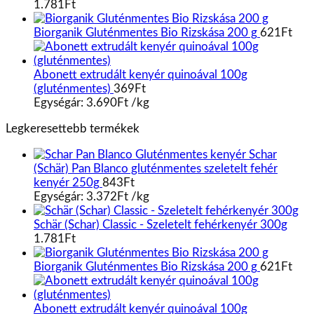
1.781
Ft
Biorganik Gluténmentes Bio Rizskása 200 g
621
Ft
Abonett extrudált kenyér quinoával 100g
(gluténmentes)
369
Ft
Egységár:
3.690
Ft
/
kg
Legkeresettebb termékek
Schar
(Schär) Pan Blanco gluténmentes szeletelt fehér
kenyér 250g
843
Ft
Egységár:
3.372
Ft
/
kg
Schär (Schar) Classic - Szeletelt fehérkenyér 300g
1.781
Ft
Biorganik Gluténmentes Bio Rizskása 200 g
621
Ft
Abonett extrudált kenyér quinoával 100g