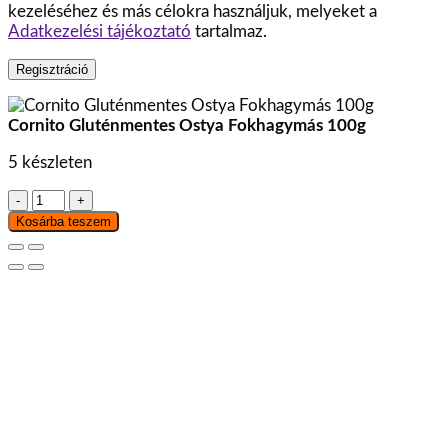
kezeléséhez és más célokra használjuk, melyeket a
Adatkezelési tájékoztató
tartalmaz.
Regisztráció
Cornito Gluténmentes Ostya Fokhagymás 100g
5 készleten
Cornito
Gluténmentes
Kosárba teszem
Ostya
Fokhagymás
100g
mennyiség