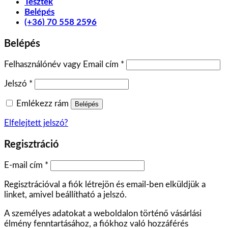
Tesztek
Belépés
(+36) 70 558 2596
Belépés
Felhasználónév vagy Email cím
*
Jelszó
*
Emlékezz rám
Belépés
Elfelejtett jelszó?
Regisztráció
E-mail cím
*
Regisztrációval a fiók létrejön és email-ben elküldjük a
linket, amivel beállítható a jelszó.
A személyes adatokat a weboldalon történő vásárlási
élmény fenntartásához, a fiókhoz való hozzáférés