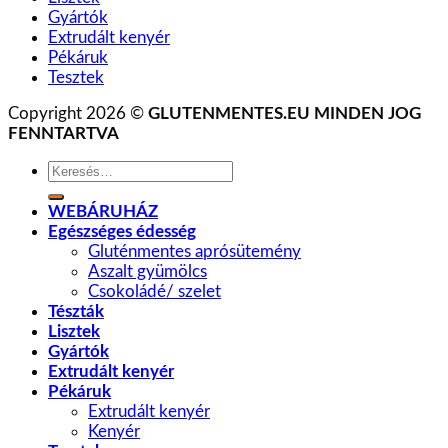
Gyártók
Extrudált kenyér
Pékáruk
Tesztek
Copyright 2026 ©
GLUTENMENTES.EU MINDEN JOG
FENNTARTVA
Keresés
a
következőre:
WEBÁRUHÁZ
Egészséges édesség
Gluténmentes aprósütemény
Aszalt gyümölcs
Csokoládé/ szelet
Tészták
Lisztek
Gyártók
Extrudált kenyér
Pékáruk
Extrudált kenyér
Kenyér