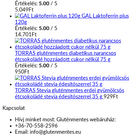
Értékelés:
5.00
/ 5
5.049
Ft
GAL Laktoferrin plus
120g
Értékelés:
5.00
/ 5
14.701
Ft
TORRAS gluténmentes diabetikus narancsos
étcsokoládé hozzáadott cukor nélkül 75 g
Értékelés:
5.00
/ 5
950
Ft
TORRAS Stevia gluténmentes erdei gyümölcsös
étcsokoládé stevia édesítőszerrel 35 g
929
Ft
Kapcsolat
Hívj minket most:
Gluténmentes webáruház:
+36-70-558-2596
Email:
info@glutenmentes.eu