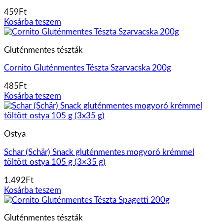
459
Ft
Kosárba teszem
Gluténmentes tészták
Cornito Gluténmentes Tészta Szarvacska 200g
485
Ft
Kosárba teszem
Ostya
Schar (Schär) Snack gluténmentes mogyoró krémmel
töltött ostya 105 g (3×35 g)
1.492
Ft
Kosárba teszem
Gluténmentes tészták