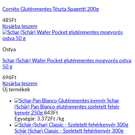
Cornito Gluténmentes Tészta Spagetti 200g
485
Ft
Kosárba teszem
Ostya
Schar (Schär) Wafer Pocket gluténmentes mogyorós ostya
50 g
696
Ft
Kosárba teszem
Új termékek
Schar
(Schär) Pan Blanco gluténmentes szeletelt fehér
kenyér 250g
843
Ft
Egységár:
3.372
Ft
/
kg
Schär (Schar) Classic - Szeletelt fehérkenyér 300g