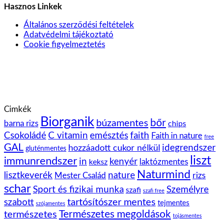
Hasznos Linkek
Általános szerződési feltételek
Adatvédelmi tájékoztató
Cookie figyelmeztetés
Cimkék
Biorganik
bőr
búzamentes
barna rizs
chips
Csokoládé
C vitamin
emésztés
faith
Faith in nature
free
GAL
idegrendszer
hozzáadott cukor nélkül
gluténmentes
liszt
immunrendszer
kenyér
in
laktózmentes
keksz
Naturmind
lisztkeverék
nature
rizs
Mester Család
schar
Sport és fizikai munka
Személyre
szafi
szafi free
tartósítószer mentes
szabott
tejmentes
szójamentes
Természetes megoldások
természetes
tojásmentes