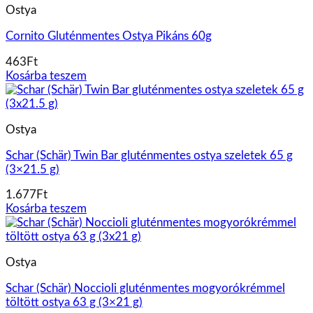
Ostya
Cornito Gluténmentes Ostya Pikáns 60g
463
Ft
Kosárba teszem
Ostya
Schar (Schär) Twin Bar gluténmentes ostya szeletek 65 g
(3×21.5 g)
1.677
Ft
Kosárba teszem
Ostya
Schar (Schär) Noccioli gluténmentes mogyorókrémmel
töltött ostya 63 g (3×21 g)