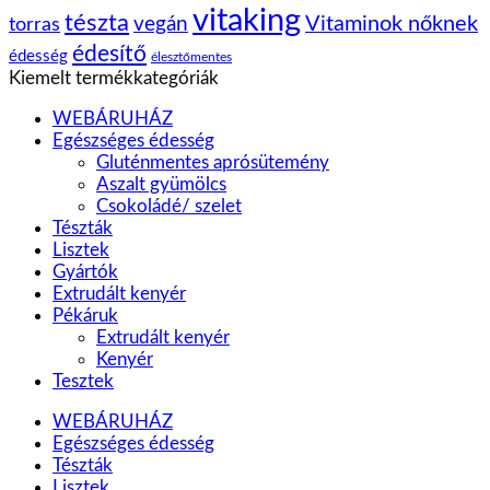
vitaking
tészta
vegán
Vitaminok nőknek
torras
édesítő
édesség
élesztőmentes
Kiemelt termékkategóriák
WEBÁRUHÁZ
Egészséges édesség
Gluténmentes aprósütemény
Aszalt gyümölcs
Csokoládé/ szelet
Tészták
Lisztek
Gyártók
Extrudált kenyér
Pékáruk
Extrudált kenyér
Kenyér
Tesztek
WEBÁRUHÁZ
Egészséges édesség
Tészták
Lisztek