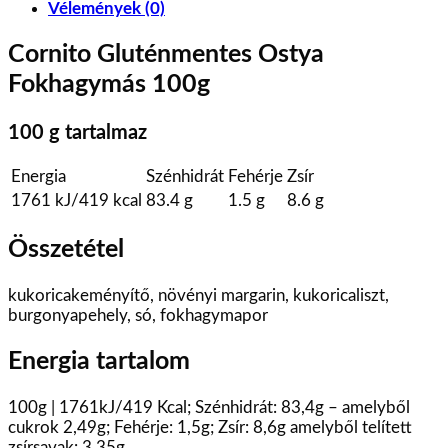
Vélemények (0)
Cornito Gluténmentes Ostya
Fokhagymás 100g
100 g tartalmaz
Energia
Szénhidrát
Fehérje
Zsír
1761 kJ/419 kcal
83.4 g
1.5 g
8.6 g
Összetétel
kukoricakeményítő, növényi margarin, kukoricaliszt,
burgonyapehely, só, fokhagymapor
Energia tartalom
100g | 1761kJ/419 Kcal; Szénhidrát: 83,4g – amelyből
cukrok 2,49g; Fehérje: 1,5g; Zsír: 8,6g amelyből telített
zsírsavak: 3,35g